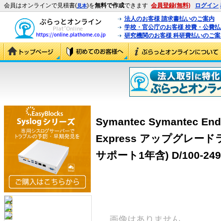
会員はオンラインで見積書(
)を
無料で作成
できます
会員登録(無料)
ログイン
見本
法人のお客様 請求書払いのご案内
学校・官公庁のお客様 校費・公費
研究機関のお客様 科研費払いのご案
Symantec Symantec Endp
Express アップグレー
サポート1年含) D/100-249