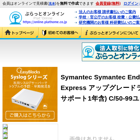
会員はオンラインで見積書(
)を
無料で作成
できます
会員登録(無料)
ログイン
見本
法人のお客様 請求書払いのご案内
学校・官公庁のお客様 校費・公費
研究機関のお客様 科研費払いのご案
Symantec Symantec Endp
Express アップグレー
サポート1年含) C/50-99ユー