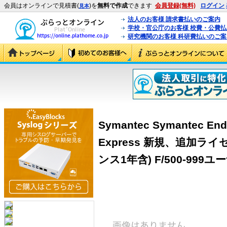
会員はオンラインで見積書(
)を
無料で作成
できます
会員登録(無料)
ログイン
見本
法人のお客様 請求書払いのご案内
学校・官公庁のお客様 校費・公費
研究機関のお客様 科研費払いのご案
Symantec Symantec Endp
Express 新規、追加ラ
ンス1年含) F/500-999ユーザ