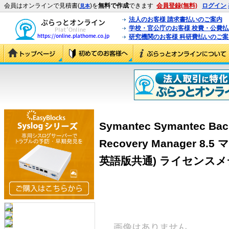
会員はオンラインで見積書(
)を
無料で作成
できます
会員登録(無料)
ログイン
見本
法人のお客様 請求書払いのご案内
学校・官公庁のお客様 校費・公費
研究機関のお客様 科研費払いのご案
Symantec Symantec Bac
Recovery Manager 
英語版共通) ライセンスメディ