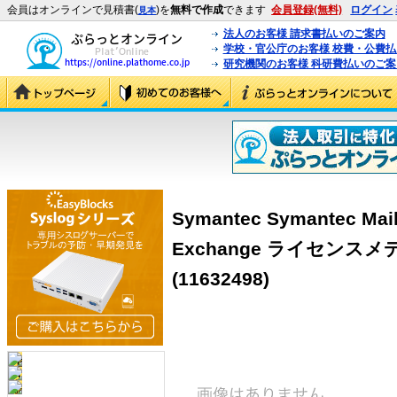
会員はオンラインで見積書(
)を
無料で作成
できます
会員登録(無料)
ログイン
見本
法人のお客様 請求書払いのご案内
学校・官公庁のお客様 校費・公費
研究機関のお客様 科研費払いのご案
Symantec Symantec Mail S
Exchange ライセンス
(11632498)