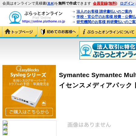
会員はオンラインで見積書(
)を
無料で作成
できます
会員登録(無料)
ログイン
見本
法人のお客様 請求書払いのご案内
学校・官公庁のお客様 校費・公費
研究機関のお客様 科研費払いのご案
Symantec Symantec Multi-
イセンスメディアパック 日本語