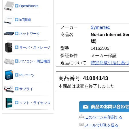
OpenBlocks
IoT関連
メーカー
Symantec
ネットワーク
商品名
Norton Interne
版)
サーバ・ストレージ
型番
14162995
保証条件
メーカー保証
パソコン・周辺機器
返品について
特定商取引法に基
PCパーツ
商品番号
41084143
本商品は販売を終了しました
サプライ
ソフト・ライセンス
このページを印刷する
メールでURLを送る