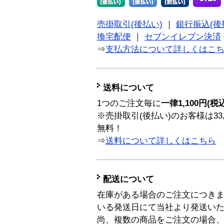
売掛取引(後払い)
｜
銀行振込(後
換宅配便
｜
セブンイレブン決済
⇒
支払方法について詳しくはこ
送料について
1つのご注文毎に
一律1,100円(税
※売掛取引(後払い)のお客様は33
無料！
⇒
送料について詳しくはこちら
配送について
在庫がある場合のご注文につき
いる発送日にて当社より発送い
尚、複数の商品をご注文の場合