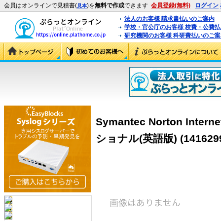
会員はオンラインで見積書(
)を
無料で作成
できます
会員登録(無料)
ログイン
見本
法人のお客様 請求書払いのご案内
学校・官公庁のお客様 校費・公費
研究機関のお客様 科研費払いのご案
Symantec Norton Inter
ショナル(英語版) (1416299