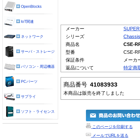
OpenBlocks
IoT関連
メーカー
SUPER
シリーズ
Chassi
ネットワーク
商品名
CSE-R
サーバ・ストレージ
型番
CSE-R
保証条件
メーカ
パソコン・周辺機器
返品について
特定商
PCパーツ
商品番号
41083933
本商品は販売を終了しました
サプライ
ソフト・ライセンス
このページを印刷する
メールでURLを送る