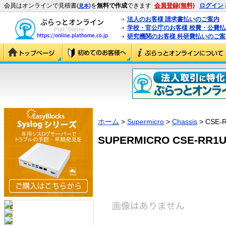
会員はオンラインで見積書(
)を
無料で作成
できます
会員登録(無料)
ログイン
見本
法人のお客様 請求書払いのご案内
学校・官公庁のお客様 校費・公費
研究機関のお客様 科研費払いのご案
ホーム
>
Supermicro
>
Chassis
> CSE-
SUPERMICRO CSE-RR1U-