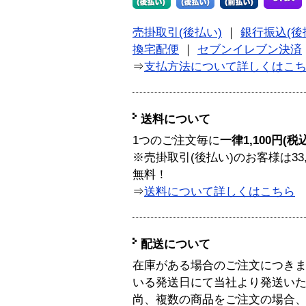
売掛取引(後払い)
｜
銀行振込(後
換宅配便
｜
セブンイレブン決済
⇒
支払方法について詳しくはこ
送料について
1つのご注文毎に
一律1,100円(税
※売掛取引(後払い)のお客様は33
無料！
⇒
送料について詳しくはこちら
配送について
在庫がある場合のご注文につき
いる発送日にて当社より発送い
尚、複数の商品をご注文の場合