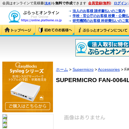
会員はオンラインで見積書(
)を
無料で作成
できます
会員登録(無料)
ログイン
見本
法人のお客様 請求書払いのご案内
学校・官公庁のお客様 校費・公費
研究機関のお客様 科研費払いのご案
ホーム
>
Supermicro
>
Accessories
> FA
SUPERMICRO FAN-0064L