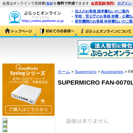
会員はオンラインで見積書(
)を
無料で作成
できます
会員登録(無料)
ログイン
見本
法人のお客様 請求書払いのご案内
学校・官公庁のお客様 校費・公費
研究機関のお客様 科研費払いのご案
ホーム
>
Supermicro
>
Accessories
> FA
SUPERMICRO FAN-0070L