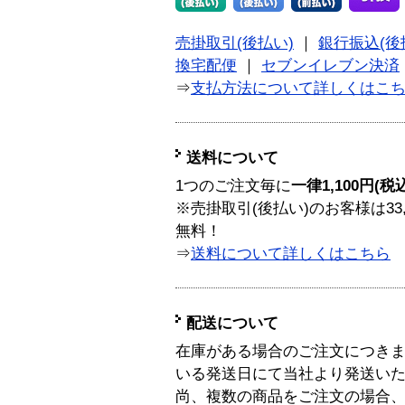
売掛取引(後払い)
｜
銀行振込(後
換宅配便
｜
セブンイレブン決済
⇒
支払方法について詳しくはこ
送料について
1つのご注文毎に
一律1,100円(税
※売掛取引(後払い)のお客様は33
無料！
⇒
送料について詳しくはこちら
配送について
在庫がある場合のご注文につき
いる発送日にて当社より発送い
尚、複数の商品をご注文の場合