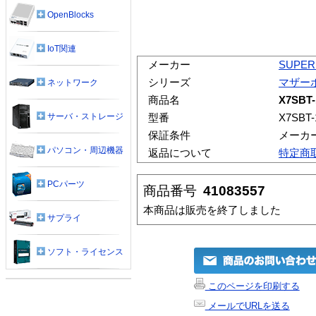
OpenBlocks
IoT関連
メーカー
SUPER
シリーズ
マザー
ネットワーク
商品名
X7SBT-
サーバ・ストレージ
型番
X7SBT-
保証条件
メーカ
パソコン・周辺機器
返品について
特定商
PCパーツ
商品番号
41083557
本商品は販売を終了しました
サプライ
ソフト・ライセンス
このページを印刷する
メールでURLを送る