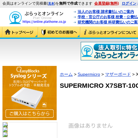
会員はオンラインで見積書(
)を
無料で作成
できます
会員登録(無料)
ログイン
見本
法人のお客様 請求書払いのご案内
学校・官公庁のお客様 校費・公費
研究機関のお客様 科研費払いのご案
ホーム
>
Supermicro
>
マザーボード
> 
SUPERMICRO X7SBT-10G