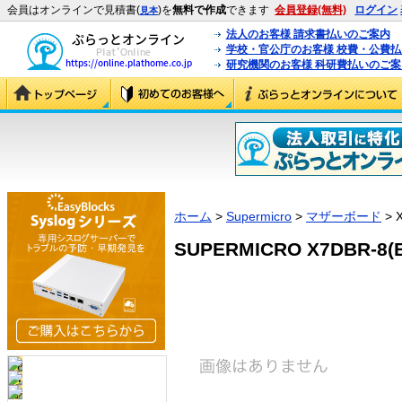
会員はオンラインで見積書(
)を
無料で作成
できます
会員登録(無料)
ログイン
見本
法人のお客様 請求書払いのご案内
学校・官公庁のお客様 校費・公費
研究機関のお客様 科研費払いのご案
ホーム
>
Supermicro
>
マザーボード
> 
SUPERMICRO X7DBR-8(B