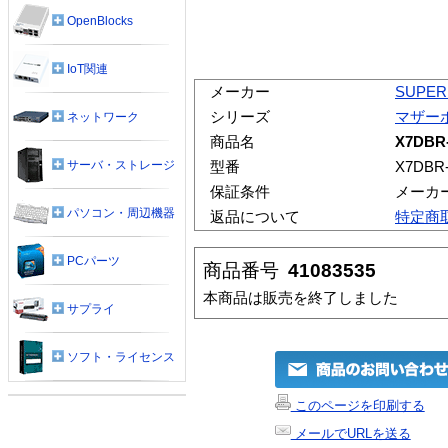
OpenBlocks
IoT関連
メーカー
SUPER
シリーズ
マザー
ネットワーク
商品名
X7DBR
サーバ・ストレージ
型番
X7DBR
保証条件
メーカ
パソコン・周辺機器
返品について
特定商
PCパーツ
商品番号
41083535
本商品は販売を終了しました
サプライ
ソフト・ライセンス
このページを印刷する
メールでURLを送る