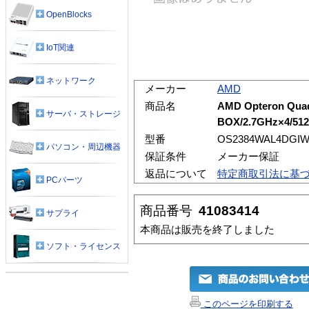
OpenBlocks
IoT関連
ネットワーク
メーカー
AMD
商品名
AMD Opteron Quad
サーバ・ストレージ
BOX/2.7GHz×4/512
型番
OS2384WAL4DGI
パソコン・周辺機器
保証条件
メーカー保証
返品について
特定商取引法に基
PCパーツ
商品番号
41083414
サプライ
本商品は販売を終了しました
ソフト・ライセンス
このページを印刷する