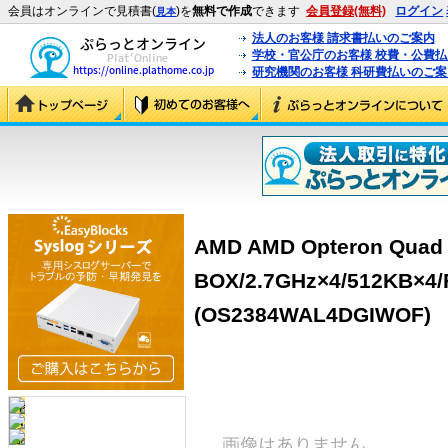
会員はオンラインで見積書(
)を
無料で作成
できます
会員登録(無料)
ログイン
見本
法人のお客様 請求書払いのご案内
学校・官公庁のお客様 校費・公費
研究機関のお客様 科研費払いのご案
AMD AMD Opteron Quad 
BOX/2.7GHz×4/512KB×4/
(OS2384WAL4DGIWOF)