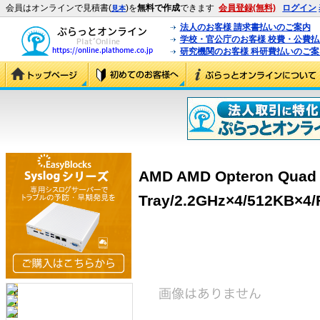
会員はオンラインで見積書(
)を
無料で作成
できます
会員登録(無料)
ログイン
見本
法人のお客様 請求書払いのご案内
学校・官公庁のお客様 校費・公費
研究機関のお客様 科研費払いのご案
AMD AMD Opteron Quad 
Tray/2.2GHz×4/512KB×4