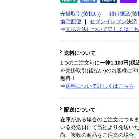
売掛取引(後払い)
｜
銀行振込(後
換宅配便
｜
セブンイレブン決済
⇒
支払方法について詳しくはこ
送料について
1つのご注文毎に
一律1,100円(税
※売掛取引(後払い)のお客様は33
無料！
⇒
送料について詳しくはこちら
配送について
在庫がある場合のご注文につき
いる発送日にて当社より発送い
尚、複数の商品をご注文の場合