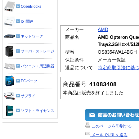
OpenBlocks
IoT関連
メーカー
AMD
ネットワーク
商品名
AMD Opteron Quad
Tray/2.2GHz×4/512
サーバ・ストレージ
型番
OS8354WAL4BGH
保証条件
メーカー保証
パソコン・周辺機器
返品について
特定商取引法に基
PCパーツ
商品番号
41083408
本商品は販売を終了しました
サプライ
ソフト・ライセンス
このページを印刷する
メールでURLを送る