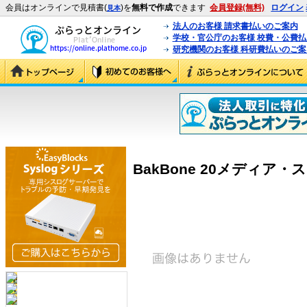
会員はオンラインで見積書(
)を
無料で作成
できます
会員登録(無料)
ログイン
見本
法人のお客様 請求書払いのご案内
学校・官公庁のお客様 校費・公費
研究機関のお客様 科研費払いのご案
BakBone 20メディア・スロッ