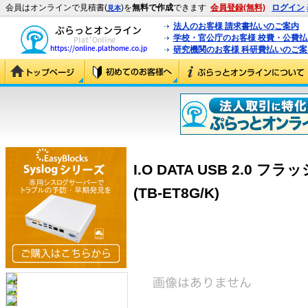
会員はオンラインで見積書(
)を
無料で作成
できます
会員登録(無料)
ログイン
見本
法人のお客様 請求書払いのご案内
学校・官公庁のお客様 校費・公費
研究機関のお客様 科研費払いのご案
I.O DATA USB 2.0 
(TB-ET8G/K)