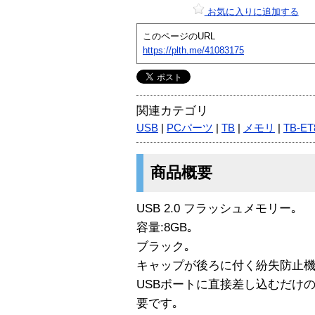
お気に入りに追加する
このページのURL
https://plth.me/41083175
関連カテゴリ
USB
|
PCパーツ
|
TB
|
メモリ
|
TB-ET
商品概要
USB 2.0 フラッシュメモリー｡
容量:8GB｡
ブラック｡
キャップが後ろに付く紛失防止機
USBポートに直接差し込むだけ
要です｡