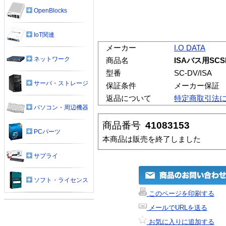
OpenBlocks
IoT関連
メーカー
I.O DATA
ネットワーク
商品名
ISAバス用SC
型番
SC-DV/ISA
サーバ・ストレージ
保証条件
メーカー保証
返品について
特定商取引法
パソコン・周辺機器
商品番号
41083153
PCパーツ
本商品は販売を終了しました
サプライ
ソフト・ライセンス
このページを印刷する
メールでURLを送る
お気に入りに追加する