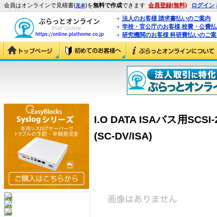
会員はオンラインで見積書(
)を
無料で作成
できます
会員登録(無料)
ログイン
見本
法人のお客様 請求書払いのご案内
学校・官公庁のお客様 校費・公費
研究機関のお客様 科研費払いのご案
I.O DATA ISAバス用S
(SC-DV/ISA)