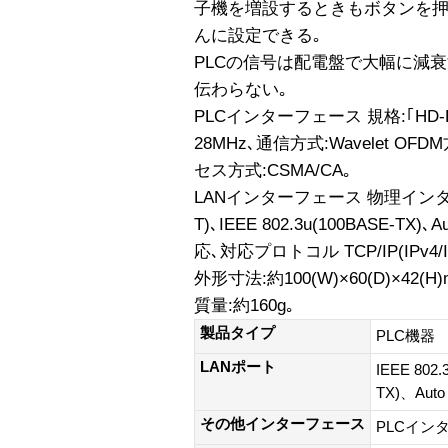
子機を増設するときもボタンを押
んに設定できる｡
PLCの信号は配電盤で大幅に減
伝わらない｡
PLCインターフェース 規格:｢HD-
28MHz､通信方式:Wavelet OF
セス方式:CSMA/CA｡
LANインターフェース 物理インターフェ
T)､IEEE 802.3u(100BASE-TX)､Au
応､対応プロトコル TCP/IP(IPv4/
外形寸法:約100(W)×60(D)×42(
質量:約160g｡
製品タイプ
PLC機器
LANポート
IEEE 802.
TX)、Auto
その他インターフェース
PLCインタ