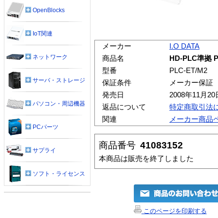
OpenBlocks
IoT関連
メーカー
I.O DATA
ネットワーク
商品名
HD-PLC準拠
型番
PLC-ET/M2
サーバ・ストレージ
保証条件
メーカー保証
発売日
2008年11月20
パソコン・周辺機器
返品について
特定商取引法
関連
メーカー商品
PCパーツ
商品番号
41083152
サプライ
本商品は販売を終了しました
ソフト・ライセンス
このページを印刷する