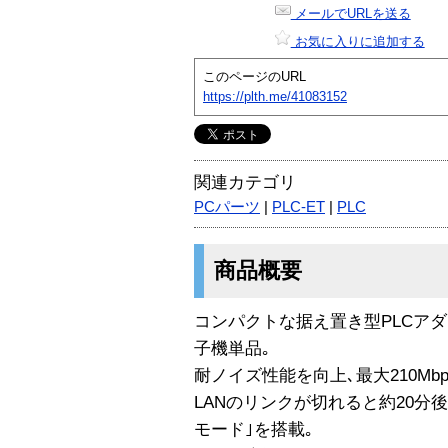
メールでURLを送る
お気に入りに追加する
このページのURL
https://plth.me/41083152
関連カテゴリ
PCパーツ
|
PLC-ET
|
PLC
商品概要
コンパクトな据え置き型PLCアダ
子機単品｡
耐ノイズ性能を向上､最大210Mbp
LANのリンクが切れると約20分
モード｣を搭載｡