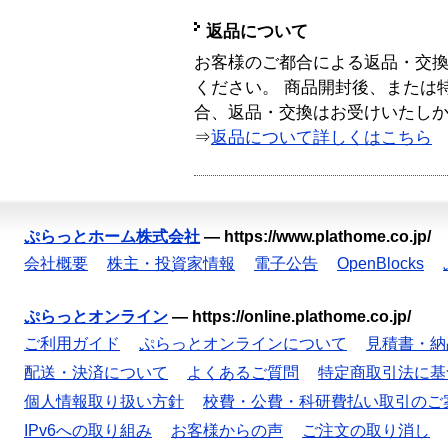
返品について
お客様のご都合による返品・交
ください。 商品開封後、または
合、返品・交換はお受けいたし
⇒
返品について詳しくはこちら
ぷらっとホーム株式会社
—
https://www.plathome.co.jp/
会社概要
株主・投資家情報
電子公告
OpenBlocks
ぷらっとオンライン
—
https://online.plathome.co.jp/
ご利用ガイド
ぷらっとオンラインについて
見積書・納
配送・決済について
よくあるご質問
特定商取引法に基
個人情報取り扱い方針
校費・公費・科研費払い取引のご
IPv6への取り組み
お客様からの声
ご注文の取り消し