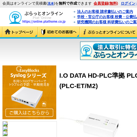
会員はオンラインで見積書(
)を
無料で作成
できます
会員登録(無料)
ログイン
見本
法人のお客様 請求書払いのご案内
学校・官公庁のお客様 校費・公費
研究機関のお客様 科研費払いのご案
I.O DATA HD-PLC準
(PLC-ET/M2)