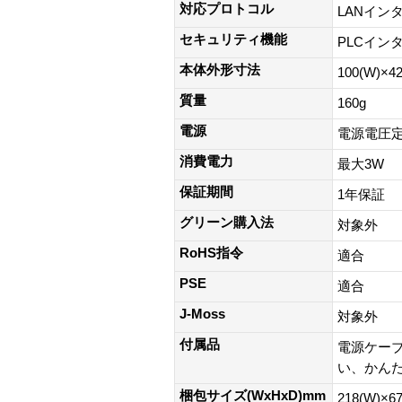
対応プロトコル
LANインター
セキュリティ機能
PLCインタ
本体外形寸法
100(W)×4
質量
160g
電源
電源電圧定格
消費電力
最大3W
保証期間
1年保証
グリーン購入法
対象外
RoHS指令
適合
PSE
適合
J-Moss
対象外
付属品
電源ケーブ
い、かん
梱包サイズ(WxHxD)mm
218(W)×6