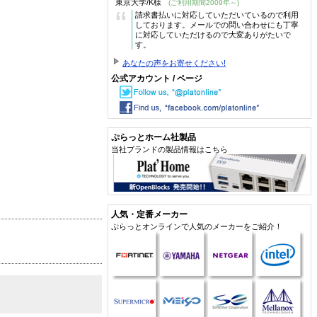
東京大学/K様
(ご利用期間2009年～)
“
請求書払いに対応していただいているので利用
しております。メールでの問い合わせにも丁寧
に対応していただけるので大変ありがたいで
す。
あなたの声をお寄せください!
公式アカウント / ページ
ぷらっとホーム社製品
当社ブランドの製品情報はこちら
人気・定番メーカー
ぷらっとオンラインで人気のメーカーをご紹介！