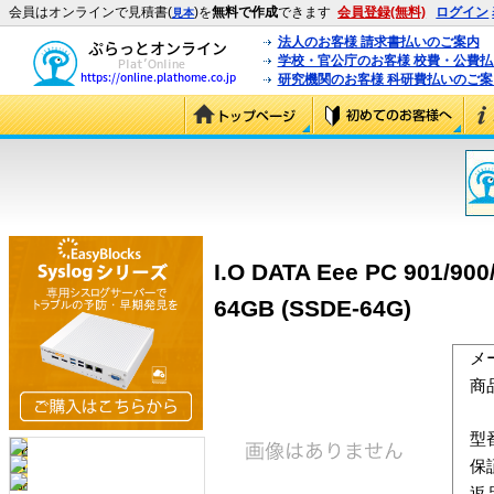
会員はオンラインで見積書(
)を
無料で作成
できます
会員登録(無料)
ログイン
見本
法人のお客様 請求書払いのご案内
学校・官公庁のお客様 校費・公費
研究機関のお客様 科研費払いのご案
I.O DATA Eee PC 
64GB (SSDE-64G)
メ
商
型
保
返