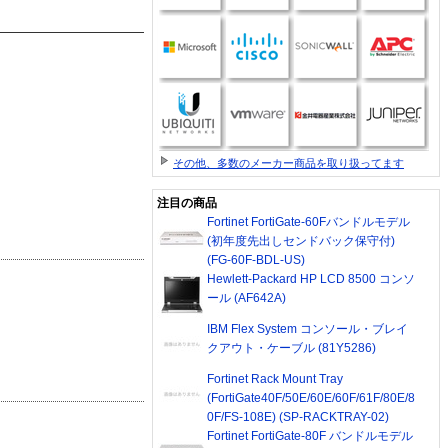
その他、多数のメーカー商品を取り扱ってます
注目の商品
Fortinet FortiGate-60Fバンドルモデル
(初年度先出しセンドバック保守付)
(FG-60F-BDL-US)
Hewlett-Packard HP LCD 8500 コンソ
ール (AF642A)
IBM Flex System コンソール・ブレイ
クアウト・ケーブル (81Y5286)
Fortinet Rack Mount Tray
(FortiGate40F/50E/60E/60F/61F/80E/8
0F/FS-108E) (SP-RACKTRAY-02)
Fortinet FortiGate-80F バンドルモデル