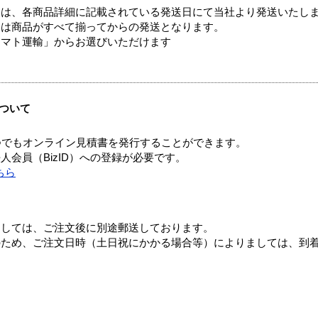
ては、各商品詳細に記載されている発送日にて当社より発送いたし
送は商品がすべて揃ってからの発送となります。
ヤマト運輸」からお選びいただけます
ついて
つでもオンライン見積書を発行することができます。
会員（BizID）への登録が必要です。
ちら
ましては、ご注文後に別途郵送しております。
のため、ご注文日時（土日祝にかかる場合等）によりましては、到