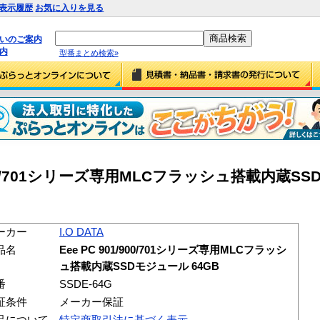
表示履歴
お気に入りを見る
払いのご案内
内
型番まとめ検索»
901/900/701シリーズ専用MLCフラッシュ搭載内蔵
ーカー
I.O DATA
品名
Eee PC 901/900/701シリーズ専用MLCフラッシ
ュ搭載内蔵SSDモジュール 64GB
番
SSDE-64G
証条件
メーカー保証
品について
特定商取引法に基づく表示