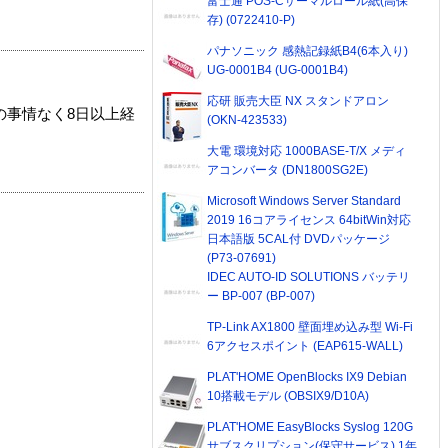
富士通 POS-Cサーマルロール紙(高保
存) (0722410-P)
パナソニック 感熱記録紙B4(6本入り)
UG-0001B4 (UG-0001B4)
応研 販売大臣 NX スタンドアロン
の事情なく8日以上経
(OKN-423533)
大電 環境対応 1000BASE-T/X メディ
アコンバータ (DN1800SG2E)
Microsoft Windows Server Standard
2019 16コアライセンス 64bitWin対応
日本語版 5CAL付 DVDパッケージ
(P73-07691)
IDEC AUTO-ID SOLUTIONS バッテリ
ー BP-007 (BP-007)
TP-Link AX1800 壁面埋め込み型 Wi-Fi
6アクセスポイント (EAP615-WALL)
PLAT'HOME OpenBlocks IX9 Debian
10搭載モデル (OBSIX9/D10A)
PLAT'HOME EasyBlocks Syslog 120G
サブスクリプション(保守サービス) 1年