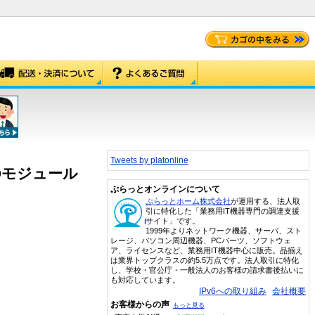
Tweets by platonline
SSDモジュール
ぷらっとオンラインについて
ぷらっとホーム株式会社
が運用する、法人取
引に特化した「業務用IT機器専門の調達支援
サイト」です。
1999年よりネットワーク機器、サーバ、スト
レージ、パソコン周辺機器、PCパーツ、ソフトウェ
ア、ライセンスなど、業務用IT機器中心に販売。品揃え
は業界トップクラスの約5.5万点です。法人取引に特化
し、学校・官公庁・一般法人のお客様の請求書後払いに
も対応しています。
IPv6への取り組み
会社概要
お客様からの声
もっと見る