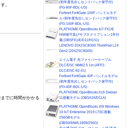
(初年度先出しセンドバック保守付)
ます。
(FG-80F-BDL-US)
Fortinet FortiGate-100F バンドルモデ
ル (初年度先出しセンドバック保守付)
(FG-100F-BDL-US)
PLAT'HOME OpenBlocks IoT FX1/E
H/W保守及びサブスクリプション1年付
属 (OBSFX1/E/D11/H1S1)
LENOVO 20X2SC8G00 ThinkPad L14
Gen2 (20X2SC8G00)
エイム電子 光ファイバーケーブル
DLC/DSC MM62.5 1m (AFP2-
DLC/DSC-62-01)
Fortinet FortiGate-40F バンドルモデル
(初年度先出しセンドバック保守付)
(FG-40F-BDL-US)
PLAT'HOME OpenBlocks A16 Debian
着までに時間がかかる
11搭載モデル (OBSA16/D11A)
PLAT'HOME OpenBlocks IX9 Windows
10 IoT Enterprise 2019 LTSC搭載
256GBモデル
(OBSIX9/W/L1809/256G)