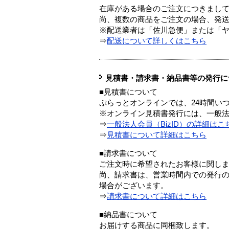
在庫がある場合のご注文につきまし
尚、複数の商品をご注文の場合、発
※配送業者は「佐川急便」または「
⇒
配送について詳しくはこちら
見積書・請求書・納品書等の発行に
■見積書について
ぷらっとオンラインでは、24時間い
※オンライン見積書発行には、一般法人
⇒
一般法人会員（BizID）の詳細はこ
⇒
見積書について詳細はこちら
■請求書について
ご注文時に希望されたお客様に関し
尚、請求書は、営業時間内での発行
場合がございます。
⇒
請求書について詳細はこちら
■納品書について
お届けする商品に同梱致します。