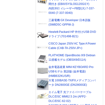
間付き (EBIX/SYSLOG120G/1Y)
内田洋行 イレーザーFB型(大) 7-337-
0040 (7-337-0040)
三菱電機 GX Developer 日本語版
(SW8D5C-GPPW-J)
Hewlett-Packard HP 外付けUSB DVD
ドライブ (701498-B21)
CISCO Japan 250V AC Type A Power
Cable (CAB-TA-250V-JP=)
PLAT'HOME OpenBlocks IX9 Debian
11搭載モデル (OBSIX9/D11A)
金井電器産業 MINI KEYBOARD Pro
USBモデル 英語版 (金井電器)
(HMB632KUS/R)
大電 100BASE-TX/FXメディアコンバ
ータ DN2800GE (DN2800GE)
エイム電子 光ファイバーケーブル
DLC/DSC MM62.5 2m (AFP2-
DLC/DSC-62-02)