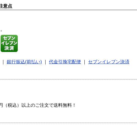
注意点
す。
｜
銀行振込(前払い)
｜
代金引換宅配便
｜
セブンイレブン決済
00円（税込）以上のご注文で送料無料！