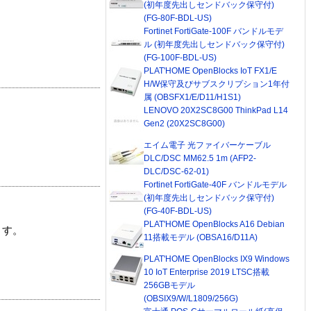
(初年度先出しセンドバック保守付)
(FG-80F-BDL-US)
Fortinet FortiGate-100F バンドルモデ
ル (初年度先出しセンドバック保守付)
(FG-100F-BDL-US)
PLAT'HOME OpenBlocks IoT FX1/E
H/W保守及びサブスクリプション1年付
属 (OBSFX1/E/D11/H1S1)
LENOVO 20X2SC8G00 ThinkPad L14
Gen2 (20X2SC8G00)
エイム電子 光ファイバーケーブル
DLC/DSC MM62.5 1m (AFP2-
DLC/DSC-62-01)
Fortinet FortiGate-40F バンドルモデル
(初年度先出しセンドバック保守付)
(FG-40F-BDL-US)
PLAT'HOME OpenBlocks A16 Debian
ます。
11搭載モデル (OBSA16/D11A)
PLAT'HOME OpenBlocks IX9 Windows
10 IoT Enterprise 2019 LTSC搭載
256GBモデル
(OBSIX9/W/L1809/256G)