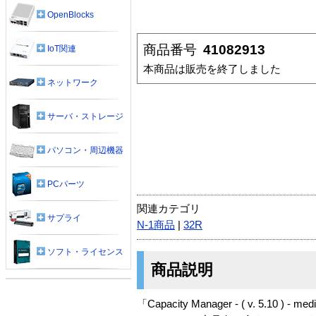
OpenBlocks
商品番号
41082913
IoT関連
本商品は販売を終了しました
ネットワーク
サーバ・ストレージ
パソコン・周辺機器
PCパーツ
関連カテゴリ
サプライ
N-1商品
|
32R
ソフト・ライセンス
商品説明
「Capacity Manager - ( v. 5.10 ) -