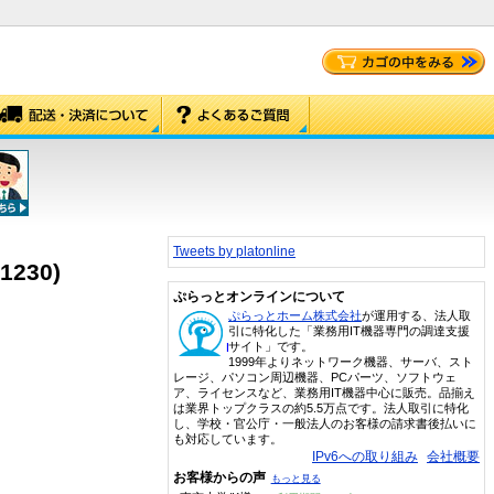
Tweets by platonline
R1230)
ぷらっとオンラインについて
ぷらっとホーム株式会社
が運用する、法人取
引に特化した「業務用IT機器専門の調達支援
サイト」です。
1999年よりネットワーク機器、サーバ、スト
レージ、パソコン周辺機器、PCパーツ、ソフトウェ
ア、ライセンスなど、業務用IT機器中心に販売。品揃え
は業界トップクラスの約5.5万点です。法人取引に特化
し、学校・官公庁・一般法人のお客様の請求書後払いに
も対応しています。
IPv6への取り組み
会社概要
お客様からの声
もっと見る