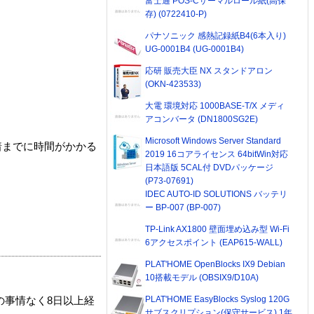
富士通 POS-Cサーマルロール紙(高保
存) (0722410-P)
パナソニック 感熱記録紙B4(6本入り)
UG-0001B4 (UG-0001B4)
応研 販売大臣 NX スタンドアロン
(OKN-423533)
大電 環境対応 1000BASE-T/X メディ
アコンバータ (DN1800SG2E)
Microsoft Windows Server Standard
着までに時間がかかる
2019 16コアライセンス 64bitWin対応
日本語版 5CAL付 DVDパッケージ
(P73-07691)
IDEC AUTO-ID SOLUTIONS バッテリ
ー BP-007 (BP-007)
TP-Link AX1800 壁面埋め込み型 Wi-Fi
6アクセスポイント (EAP615-WALL)
PLAT'HOME OpenBlocks IX9 Debian
10搭載モデル (OBSIX9/D10A)
PLAT'HOME EasyBlocks Syslog 120G
の事情なく8日以上経
サブスクリプション(保守サービス) 1年