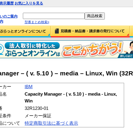
表示履歴
お気に入りを見る
払いのご案内
内
型番まとめ検索»
ger – ( v. 5.10 ) – media – Linux, Win (32
ーカー
IBM
品名
Capacity Manager - ( v. 5.10 ) - media - Linux,
Win
番
32R1230-01
証条件
メーカー保証
品について
特定商取引法に基づく表示