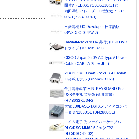
間付き (EBIX/SYSLOG120G/1Y)
内田洋行 イレーザーFB型(大) 7-337-
0040 (7-337-0040)
三菱電機 GX Developer 日本語版
(SW8D5C-GPPW-J)
Hewlett-Packard HP 外付けUSB DVD
ドライブ (701498-B21)
CISCO Japan 250V AC Type A Power
Cable (CAB-TA-250V-JP=)
PLAT'HOME OpenBlocks IX9 Debian
11搭載モデル (OBSIX9/D11A)
金井電器産業 MINI KEYBOARD Pro
USBモデル 英語版 (金井電器)
(HMB632KUS/R)
大電 100BASE-TX/FXメディアコンバ
ータ DN2800GE (DN2800GE)
エイム電子 光ファイバーケーブル
DLC/DSC MM62.5 2m (AFP2-
DLC/DSC-62-02)