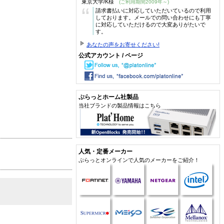
東京大学/K様
(ご利用期間2009年～)
“
請求書払いに対応していただいているので利用
しております。メールでの問い合わせにも丁寧
に対応していただけるので大変ありがたいで
す。
あなたの声をお寄せください!
公式アカウント / ページ
ぷらっとホーム社製品
当社ブランドの製品情報はこちら
人気・定番メーカー
ぷらっとオンラインで人気のメーカーをご紹介！