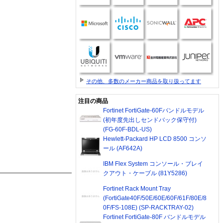
その他、多数のメーカー商品を取り扱ってます
注目の商品
Fortinet FortiGate-60Fバンドルモデル
(初年度先出しセンドバック保守付)
(FG-60F-BDL-US)
Hewlett-Packard HP LCD 8500 コンソ
ール (AF642A)
IBM Flex System コンソール・ブレイ
クアウト・ケーブル (81Y5286)
Fortinet Rack Mount Tray
(FortiGate40F/50E/60E/60F/61F/80E/8
0F/FS-108E) (SP-RACKTRAY-02)
Fortinet FortiGate-80F バンドルモデル