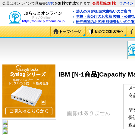
会員はオンラインで見積書(
)を
無料で作成
できます
会員登録(無料)
ログイン
見本
法人のお客様 請求書払いのご案内
学校・官公庁のお客様 校費・公費
研究機関のお客様 科研費払いのご案
IBM [N-1商品]Capacity Mana
メ
商
型
保
返