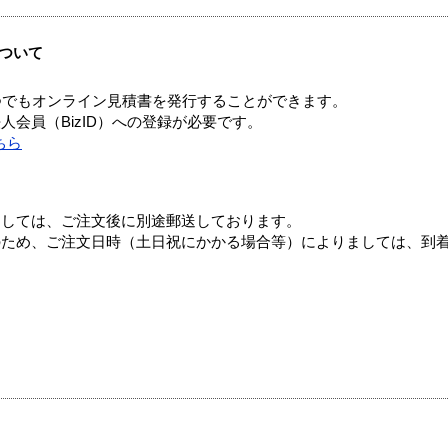
ついて
つでもオンライン見積書を発行することができます。
会員（BizID）への登録が必要です。
ちら
ましては、ご注文後に別途郵送しております。
のため、ご注文日時（土日祝にかかる場合等）によりましては、到