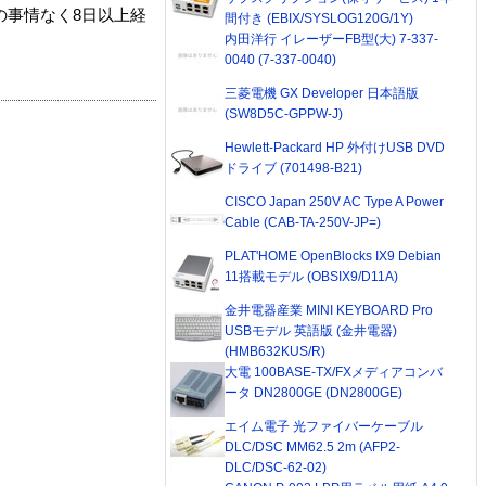
の事情なく8日以上経
間付き (EBIX/SYSLOG120G/1Y)
内田洋行 イレーザーFB型(大) 7-337-
0040 (7-337-0040)
三菱電機 GX Developer 日本語版
(SW8D5C-GPPW-J)
Hewlett-Packard HP 外付けUSB DVD
ドライブ (701498-B21)
CISCO Japan 250V AC Type A Power
Cable (CAB-TA-250V-JP=)
PLAT'HOME OpenBlocks IX9 Debian
11搭載モデル (OBSIX9/D11A)
金井電器産業 MINI KEYBOARD Pro
USBモデル 英語版 (金井電器)
(HMB632KUS/R)
大電 100BASE-TX/FXメディアコンバ
ータ DN2800GE (DN2800GE)
エイム電子 光ファイバーケーブル
DLC/DSC MM62.5 2m (AFP2-
DLC/DSC-62-02)