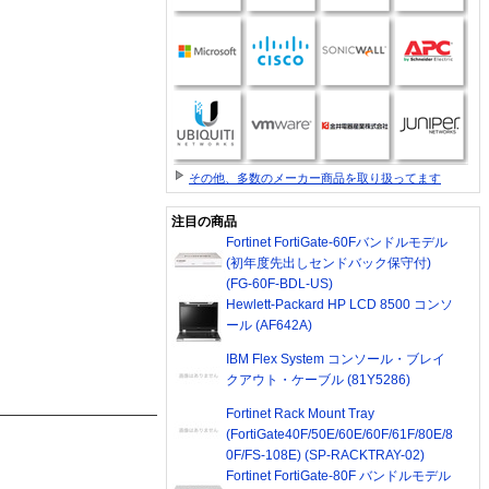
その他、多数のメーカー商品を取り扱ってます
注目の商品
Fortinet FortiGate-60Fバンドルモデル
(初年度先出しセンドバック保守付)
(FG-60F-BDL-US)
Hewlett-Packard HP LCD 8500 コンソ
ール (AF642A)
IBM Flex System コンソール・ブレイ
クアウト・ケーブル (81Y5286)
Fortinet Rack Mount Tray
(FortiGate40F/50E/60E/60F/61F/80E/8
0F/FS-108E) (SP-RACKTRAY-02)
Fortinet FortiGate-80F バンドルモデル