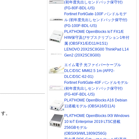
(初年度先出しセンドバック保守付)
(FG-80F-BDL-US)
Fortinet FortiGate-100F バンドルモデ
ル (初年度先出しセンドバック保守付)
(FG-100F-BDL-US)
PLAT'HOME OpenBlocks IoT FX1/E
H/W保守及びサブスクリプション1年付
属 (OBSFX1/E/D11/H1S1)
LENOVO 20X2SC8G00 ThinkPad L14
Gen2 (20X2SC8G00)
エイム電子 光ファイバーケーブル
DLC/DSC MM62.5 1m (AFP2-
DLC/DSC-62-01)
Fortinet FortiGate-40F バンドルモデル
(初年度先出しセンドバック保守付)
(FG-40F-BDL-US)
PLAT'HOME OpenBlocks A16 Debian
11搭載モデル (OBSA16/D11A)
ます。
PLAT'HOME OpenBlocks IX9 Windows
10 IoT Enterprise 2019 LTSC搭載
256GBモデル
(OBSIX9/W/L1809/256G)