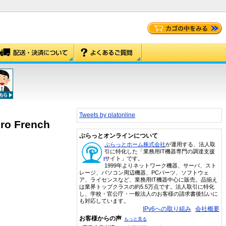
Tweets by platonline
uro French
ぷらっとオンラインについて
ぷらっとホーム株式会社
が運用する、法人取
引に特化した「業務用IT機器専門の調達支援
サイト」です。
1999年よりネットワーク機器、サーバ、スト
レージ、パソコン周辺機器、PCパーツ、ソフトウェ
ア、ライセンスなど、業務用IT機器中心に販売。品揃え
は業界トップクラスの約5.5万点です。法人取引に特化
し、学校・官公庁・一般法人のお客様の請求書後払いに
も対応しています。
IPv6への取り組み
会社概要
お客様からの声
もっと見る