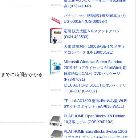
富士通 POS-Cサーマルロール紙(高保
存) (0722410-P)
パナソニック 感熱記録紙B4(6本入り)
UG-0001B4 (UG-0001B4)
応研 販売大臣 NX スタンドアロン
(OKN-423533)
大電 環境対応 1000BASE-T/X メディ
アコンバータ (DN1800SG2E)
Microsoft Windows Server Standard
2019 16コアライセンス 64bitWin対応
日本語版 5CAL付 DVDパッケージ
着までに時間がかかる
(P73-07691)
IDEC AUTO-ID SOLUTIONS バッテリ
ー BP-007 (BP-007)
TP-Link AX1800 壁面埋め込み型 Wi-Fi
6アクセスポイント (EAP615-WALL)
PLAT'HOME OpenBlocks IX9 Debian
10搭載モデル (OBSIX9/D10A)
PLAT'HOME EasyBlocks Syslog 120G
サブスクリプション(保守サービス) 1年