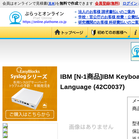
会員はオンラインで見積書(
)を
無料で作成
できます
会員登録(無料)
ログイン
見本
法人のお客様 請求書払いのご案内
学校・官公庁のお客様 校費・公費
研究機関のお客様 科研費払いのご案
IBM [N-1商品]IBM Keyboard
Language (42C0037)
メ
商
型
保
返