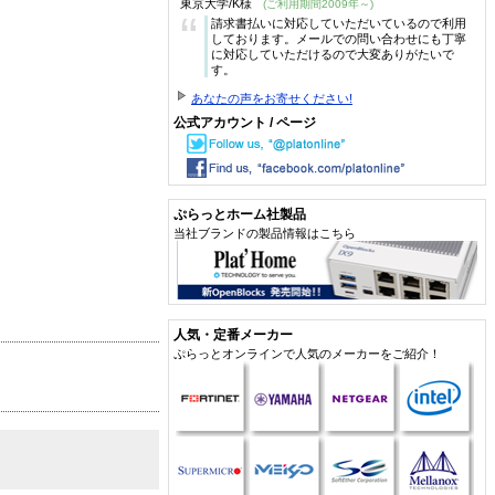
東京大学/K様
(ご利用期間2009年～)
“
請求書払いに対応していただいているので利用
しております。メールでの問い合わせにも丁寧
に対応していただけるので大変ありがたいで
す。
あなたの声をお寄せください!
公式アカウント / ページ
ぷらっとホーム社製品
当社ブランドの製品情報はこちら
人気・定番メーカー
ぷらっとオンラインで人気のメーカーをご紹介！