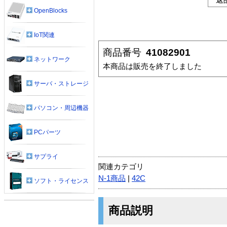
OpenBlocks
IoT関連
商品番号
41082901
ネットワーク
本商品は販売を終了しました
サーバ・ストレージ
パソコン・周辺機器
PCパーツ
サプライ
関連カテゴリ
N-1商品
|
42C
ソフト・ライセンス
商品説明