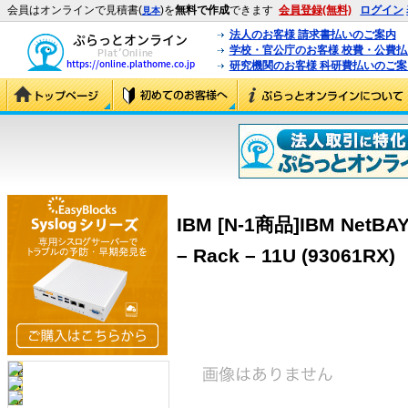
会員はオンラインで見積書(
)を
無料で作成
できます
会員登録(無料)
ログイン
見本
法人のお客様 請求書払いのご案内
学校・官公庁のお客様 校費・公費
研究機関のお客様 科研費払いのご案
IBM [N-1商品]IBM NetBAY 
– Rack – 11U (93061RX)