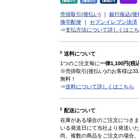
売掛取引(後払い)
｜
銀行振込(後
換宅配便
｜
セブンイレブン決済
⇒
支払方法について詳しくはこ
送料について
1つのご注文毎に
一律1,100円(税
※売掛取引(後払い)のお客様は33
無料！
⇒
送料について詳しくはこちら
配送について
在庫がある場合のご注文につき
いる発送日にて当社より発送い
尚、複数の商品をご注文の場合