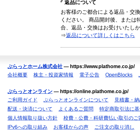
返品について
お客様のご都合による返品・交
ください。 商品開封後、または
合、返品・交換はお受けいたし
⇒
返品について詳しくはこちら
ぷらっとホーム株式会社
—
https://www.plathome.co.jp/
会社概要
株主・投資家情報
電子公告
OpenBlocks
ぷらっとオンライン
—
https://online.plathome.co.jp/
ご利用ガイド
ぷらっとオンラインについて
見積書・納
配送・決済について
よくあるご質問
特定商取引法に基
個人情報取り扱い方針
校費・公費・科研費払い取引のご
IPv6への取り組み
お客様からの声
ご注文の取り消し