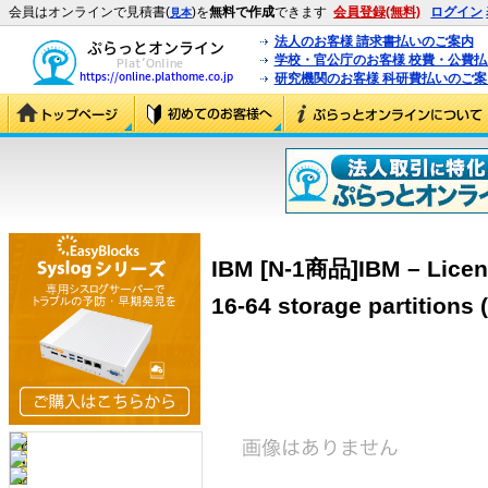
会員はオンラインで見積書(
)を
無料で作成
できます
会員登録(無料)
ログイン
見本
法人のお客様 請求書払いのご案内
学校・官公庁のお客様 校費・公費
研究機関のお客様 科研費払いのご案
IBM [N-1商品]IBM – Licens
16-64 storage partitions