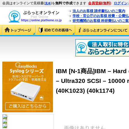
会員はオンラインで見積書(
)を
無料で作成
できます
会員登録(無料)
ログイン
見本
法人のお客様 請求書払いのご案内
学校・官公庁のお客様 校費・公費
研究機関のお客様 科研費払いのご案
IBM [N-1商品]IBM – Hard d
– Ultra320 SCSI – 10000
(40K1023) (40k1174)