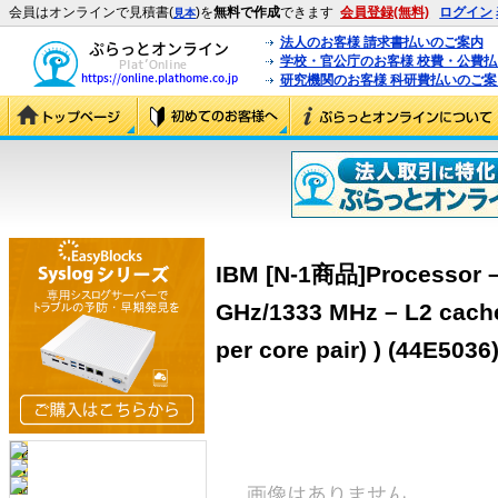
会員はオンラインで見積書(
)を
無料で作成
できます
会員登録(無料)
ログイン
見本
法人のお客様 請求書払いのご案内
学校・官公庁のお客様 校費・公費
研究機関のお客様 科研費払いのご案
IBM [N-1商品]Processor –
GHz/1333 MHz – L2 cache
per core pair) ) (44E5036