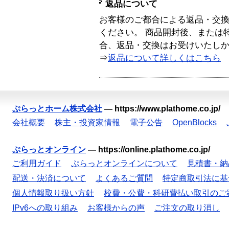
返品について
お客様のご都合による返品・交
ください。 商品開封後、または
合、返品・交換はお受けいたし
⇒
返品について詳しくはこちら
ぷらっとホーム株式会社
—
https://www.plathome.co.jp/
会社概要
株主・投資家情報
電子公告
OpenBlocks
ぷらっとオンライン
—
https://online.plathome.co.jp/
ご利用ガイド
ぷらっとオンラインについて
見積書・納
配送・決済について
よくあるご質問
特定商取引法に基
個人情報取り扱い方針
校費・公費・科研費払い取引のご
IPv6への取り組み
お客様からの声
ご注文の取り消し