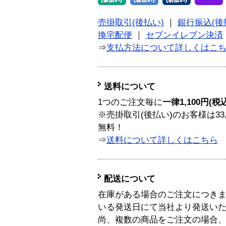
売掛取引(後払い)
｜
銀行振込(後
換宅配便
｜
セブンイレブン決済
⇒
支払方法について詳しくはこ
送料について
1つのご注文毎に
一律1,100円(税
※売掛取引(後払い)のお客様は33
無料！
⇒
送料について詳しくはこちら
配送について
在庫がある場合のご注文につき
いる発送日にて当社より発送い
尚、複数の商品をご注文の場合