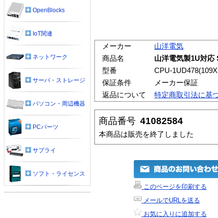
OpenBlocks
IoT関連
メーカー
山洋電気
ネットワーク
商品名
山洋電気製1U対応 Soc
型番
CPU-1UD478(109X
サーバ・ストレージ
保証条件
メーカー保証
返品について
特定商取引法に基
パソコン・周辺機器
商品番号
41082584
PCパーツ
本商品は販売を終了しました
サプライ
ソフト・ライセンス
このページを印刷する
メールでURLを送る
お気に入りに追加する