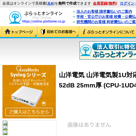
会員はオンラインで見積書(
)を
無料で作成
できます
会員登録(無料)
ログイン
見本
法人のお客様 請求書払いのご案内
学校・官公庁のお客様 校費・公費
研究機関のお客様 科研費払いのご案
山洋電気 山洋電気製1U対応 So
52dB 25mm厚 (CPU-1UD4