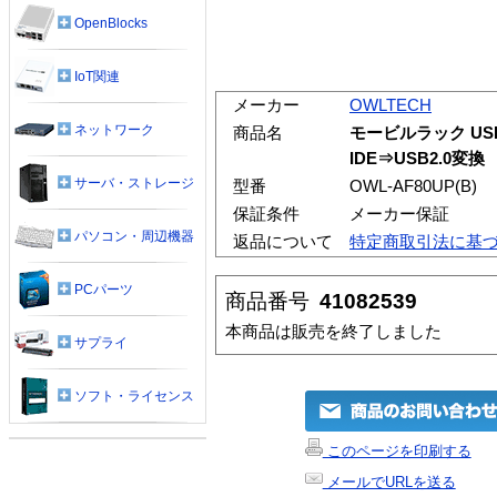
OpenBlocks
IoT関連
メーカー
OWLTECH
ネットワーク
商品名
モービルラック US
IDE⇒USB2.0変換
サーバ・ストレージ
型番
OWL-AF80UP(B)
保証条件
メーカー保証
パソコン・周辺機器
返品について
特定商取引法に基
PCパーツ
商品番号
41082539
本商品は販売を終了しました
サプライ
ソフト・ライセンス
このページを印刷する
メールでURLを送る