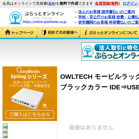
会員はオンラインで見積書(
)を
無料で作成
できます
会員登録(無料)
ログイン
見本
法人のお客様 請求書払いのご案内
学校・官公庁のお客様 校費・公費
研究機関のお客様 科研費払いのご案
OWLTECH モービルラック
ブラックカラー IDE⇒USB2.