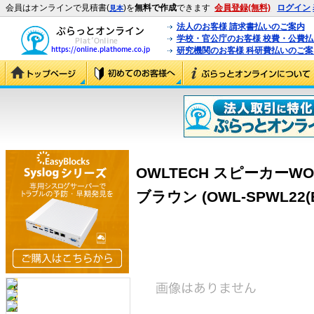
会員はオンラインで見積書(
)を
無料で作成
できます
会員登録(無料)
ログイン
見本
法人のお客様 請求書払いのご案内
学校・官公庁のお客様 校費・公費
研究機関のお客様 科研費払いのご案
OWLTECH スピーカーWO
ブラウン (OWL-SPWL22(B