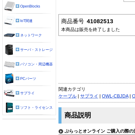
OpenBlocks
商品番号
41082513
IoT関連
本商品は販売を終了しました
ネットワーク
サーバ・ストレージ
パソコン・周辺機器
PCパーツ
関連カテゴリ
サプライ
ケーブル
|
サプライ
|
OWL-CBJDA
|
O
ソフト・ライセンス
商品説明
ぷらっとオンライン ご購入の際の