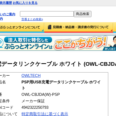
表示履歴
お気に入りを見る
払いのご案内
内
型番まとめ検索»
電データリンクケーブル ホワイト (OWL-CBJDA(
ーカー
OWLTECH
品名
PSP用USB充電データリンクケーブル ホワイ
ト
番
OWL-CBJDA(W)-PSP
証条件
メーカー保証
ANコード
4942322250793
品について
特定商取引法に基づく表示