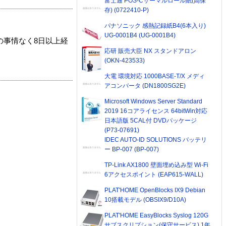
富士通 POS-Cサーマルロール紙(高保
存) (0722410-P)
パナソニック 感熱記録紙B4(6本入り)
UG-0001B4 (UG-0001B4)
の事情なく8日以上経
応研 販売大臣 NX スタンドアロン
(OKN-423533)
大電 環境対応 1000BASE-T/X メディ
アコンバータ (DN1800SG2E)
Microsoft Windows Server Standard
2019 16コアライセンス 64bitWin対応
日本語版 5CAL付 DVDパッケージ
(P73-07691)
IDEC AUTO-ID SOLUTIONS バッテリ
ー BP-007 (BP-007)
TP-Link AX1800 壁面埋め込み型 Wi-Fi
6アクセスポイント (EAP615-WALL)
PLAT'HOME OpenBlocks IX9 Debian
10搭載モデル (OBSIX9/D10A)
PLAT'HOME EasyBlocks Syslog 120G
サブスクリプション(保守サービス) 1年