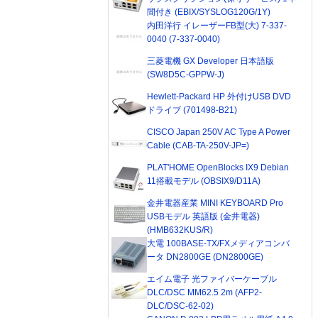
間付き (EBIX/SYSLOG120G/1Y)
内田洋行 イレーザーFB型(大) 7-337-
0040 (7-337-0040)
三菱電機 GX Developer 日本語版
(SW8D5C-GPPW-J)
Hewlett-Packard HP 外付けUSB DVD
ドライブ (701498-B21)
CISCO Japan 250V AC Type A Power
Cable (CAB-TA-250V-JP=)
PLAT'HOME OpenBlocks IX9 Debian
11搭載モデル (OBSIX9/D11A)
金井電器産業 MINI KEYBOARD Pro
USBモデル 英語版 (金井電器)
(HMB632KUS/R)
大電 100BASE-TX/FXメディアコンバ
ータ DN2800GE (DN2800GE)
エイム電子 光ファイバーケーブル
DLC/DSC MM62.5 2m (AFP2-
DLC/DSC-62-02)