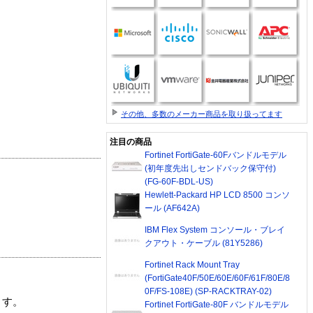
その他、多数のメーカー商品を取り扱ってます
注目の商品
Fortinet FortiGate-60Fバンドルモデル
(初年度先出しセンドバック保守付)
(FG-60F-BDL-US)
Hewlett-Packard HP LCD 8500 コンソ
ール (AF642A)
IBM Flex System コンソール・ブレイ
クアウト・ケーブル (81Y5286)
Fortinet Rack Mount Tray
(FortiGate40F/50E/60E/60F/61F/80E/8
0F/FS-108E) (SP-RACKTRAY-02)
ます。
Fortinet FortiGate-80F バンドルモデル