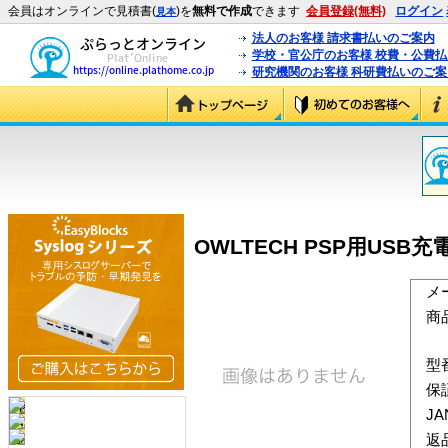
会員はオンラインで見積書(
)を
無料で作成
できます
会員登録(無料)
ログイン
見本
法人のお客様 請求書払いのご案内
学校・官公庁のお客様 校費・公費
研究機関のお客様 科研費払いのご案
OWLTECH PSP用USB充
メ
商
型
保
J
返