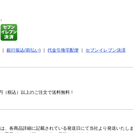
す。
｜
銀行振込(前払い)
｜
代金引換宅配便
｜
セブンイレブン決済
00円（税込）以上のご注文で送料無料！
ては、各商品詳細に記載されている発送日にて当社より発送いたし