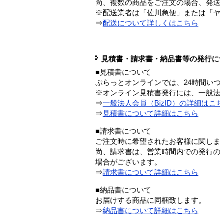
尚、複数の商品をご注文の場合、発
※配送業者は「佐川急便」または「
⇒
配送について詳しくはこちら
見積書・請求書・納品書等の発行に
■見積書について
ぷらっとオンラインでは、24時間い
※オンライン見積書発行には、一般法人
⇒
一般法人会員（BizID）の詳細はこ
⇒
見積書について詳細はこちら
■請求書について
ご注文時に希望されたお客様に関し
尚、請求書は、営業時間内での発行
場合がございます。
⇒
請求書について詳細はこちら
■納品書について
お届けする商品に同梱致します。
⇒
納品書について詳細はこちら