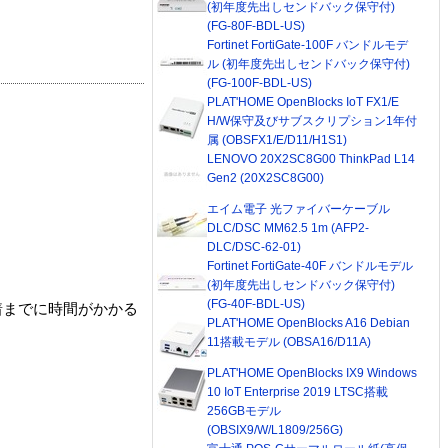
(初年度先出しセンドバック保守付)
(FG-80F-BDL-US)
Fortinet FortiGate-100F バンドルモデ
ル (初年度先出しセンドバック保守付)
(FG-100F-BDL-US)
PLAT'HOME OpenBlocks IoT FX1/E
H/W保守及びサブスクリプション1年付
属 (OBSFX1/E/D11/H1S1)
LENOVO 20X2SC8G00 ThinkPad L14
Gen2 (20X2SC8G00)
エイム電子 光ファイバーケーブル
DLC/DSC MM62.5 1m (AFP2-
DLC/DSC-62-01)
Fortinet FortiGate-40F バンドルモデル
(初年度先出しセンドバック保守付)
(FG-40F-BDL-US)
着までに時間がかかる
PLAT'HOME OpenBlocks A16 Debian
11搭載モデル (OBSA16/D11A)
PLAT'HOME OpenBlocks IX9 Windows
10 IoT Enterprise 2019 LTSC搭載
256GBモデル
(OBSIX9/W/L1809/256G)