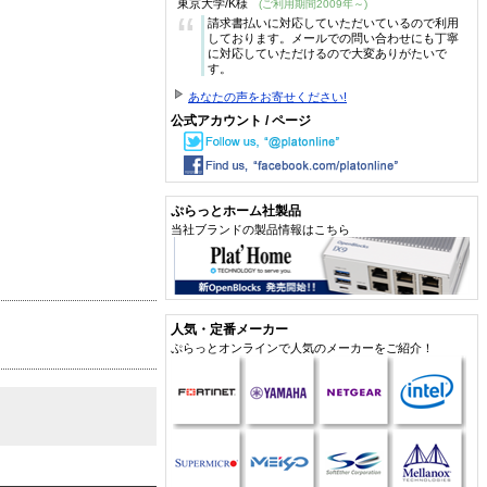
東京大学/K様
(ご利用期間2009年～)
“
請求書払いに対応していただいているので利用
しております。メールでの問い合わせにも丁寧
に対応していただけるので大変ありがたいで
す。
あなたの声をお寄せください!
公式アカウント / ページ
ぷらっとホーム社製品
当社ブランドの製品情報はこちら
人気・定番メーカー
ぷらっとオンラインで人気のメーカーをご紹介！