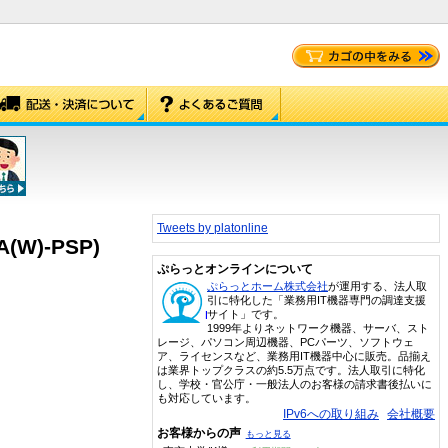
Tweets by platonline
W)-PSP)
ぷらっとオンラインについて
ぷらっとホーム株式会社
が運用する、法人取
引に特化した「業務用IT機器専門の調達支援
サイト」です。
1999年よりネットワーク機器、サーバ、スト
レージ、パソコン周辺機器、PCパーツ、ソフトウェ
ア、ライセンスなど、業務用IT機器中心に販売。品揃え
は業界トップクラスの約5.5万点です。法人取引に特化
し、学校・官公庁・一般法人のお客様の請求書後払いに
も対応しています。
IPv6への取り組み
会社概要
お客様からの声
もっと見る