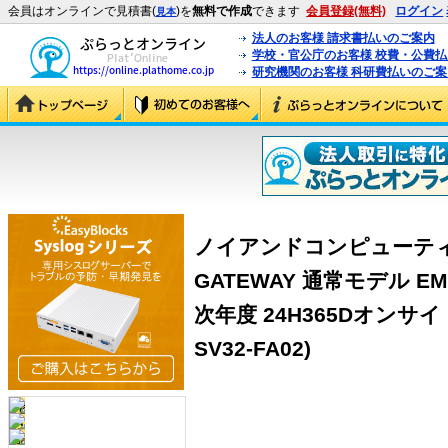
会員はオンラインで見積書(
)を
無料で作成
できます
会員登録(無料)
ログイン
見本
法人のお客様 請求書払いのご案内
学校・官公庁のお客様 校費・公費
研究機関のお客様 科研費払いのご案
ノイアンドコンピューティング 
GATEWAY 通常モデル EMG
次年度 24H365Dオンサイト
SV32-FA02)