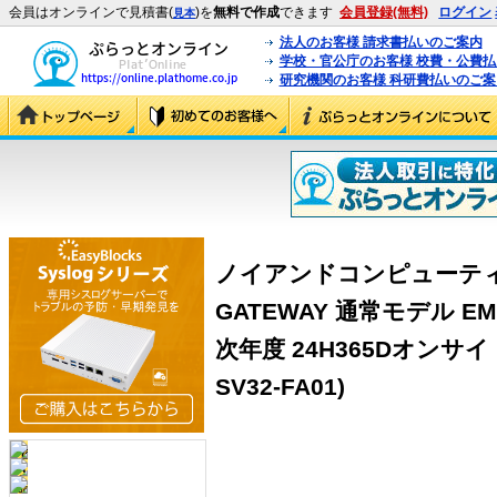
会員はオンラインで見積書(
)を
無料で作成
できます
会員登録(無料)
ログイン
見本
法人のお客様 請求書払いのご案内
学校・官公庁のお客様 校費・公費
研究機関のお客様 科研費払いのご案
ノイアンドコンピューティング 
GATEWAY 通常モデル EMG
次年度 24H365Dオンサイト
SV32-FA01)