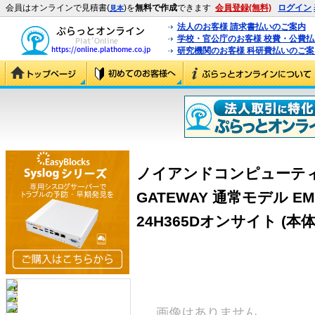
会員はオンラインで見積書(
)を
無料で作成
できます
会員登録(無料)
ログイン
見本
法人のお客様 請求書払いのご案内
学校・官公庁のお客様 校費・公費
研究機関のお客様 科研費払いのご案
ノイアンドコンピューティング 
GATEWAY 通常モデル EMG
24H365Dオンサイト (本体1台