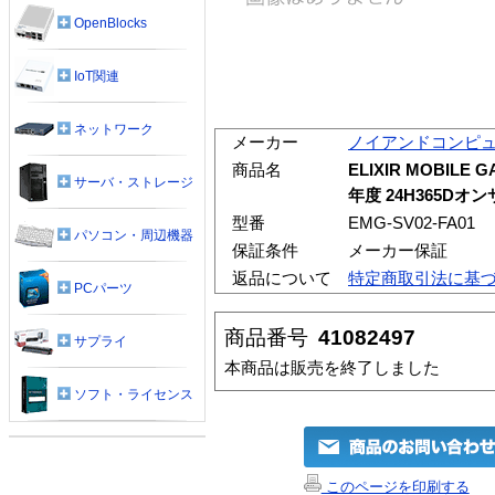
OpenBlocks
IoT関連
ネットワーク
メーカー
ノイアンドコンピ
商品名
ELIXIR MOBILE 
サーバ・ストレージ
年度 24H365Dオ
型番
EMG-SV02-FA01
パソコン・周辺機器
保証条件
メーカー保証
返品について
特定商取引法に基
PCパーツ
商品番号
41082497
サプライ
本商品は販売を終了しました
ソフト・ライセンス
このページを印刷する