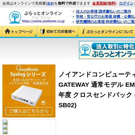
会員はオンラインで見積書(
)を
無料で作成
できます
会員登録(無料)
ログイン
見本
法人のお客様 請求書払いのご案内
学校・官公庁のお客様 校費・公費
研究機関のお客様 科研費払いのご案
ノイアンドコンピューティング 
GATEWAY 通常モデル EMG
年度 クロスセンドバック (本
SB02)