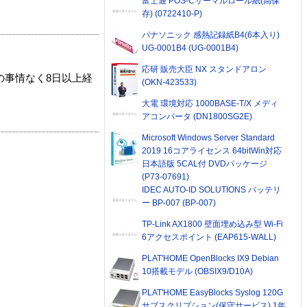
富士通 POS-Cサーマルロール紙(高保
存) (0722410-P)
パナソニック 感熱記録紙B4(6本入り)
UG-0001B4 (UG-0001B4)
応研 販売大臣 NX スタンドアロン
の事情なく8日以上経
(OKN-423533)
大電 環境対応 1000BASE-T/X メディ
アコンバータ (DN1800SG2E)
Microsoft Windows Server Standard
2019 16コアライセンス 64bitWin対応
日本語版 5CAL付 DVDパッケージ
(P73-07691)
IDEC AUTO-ID SOLUTIONS バッテリ
ー BP-007 (BP-007)
TP-Link AX1800 壁面埋め込み型 Wi-Fi
6アクセスポイント (EAP615-WALL)
PLAT'HOME OpenBlocks IX9 Debian
10搭載モデル (OBSIX9/D10A)
PLAT'HOME EasyBlocks Syslog 120G
サブスクリプション(保守サービス) 1年