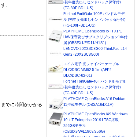
(初年度先出しセンドバック保守付)
ます。
(FG-80F-BDL-US)
Fortinet FortiGate-100F バンドルモデ
ル (初年度先出しセンドバック保守付)
(FG-100F-BDL-US)
PLAT'HOME OpenBlocks IoT FX1/E
H/W保守及びサブスクリプション1年付
属 (OBSFX1/E/D11/H1S1)
LENOVO 20X2SC8G00 ThinkPad L14
Gen2 (20X2SC8G00)
エイム電子 光ファイバーケーブル
DLC/DSC MM62.5 1m (AFP2-
DLC/DSC-62-01)
Fortinet FortiGate-40F バンドルモデル
(初年度先出しセンドバック保守付)
(FG-40F-BDL-US)
PLAT'HOME OpenBlocks A16 Debian
着までに時間がかかる
11搭載モデル (OBSA16/D11A)
PLAT'HOME OpenBlocks IX9 Windows
10 IoT Enterprise 2019 LTSC搭載
256GBモデル
(OBSIX9/W/L1809/256G)