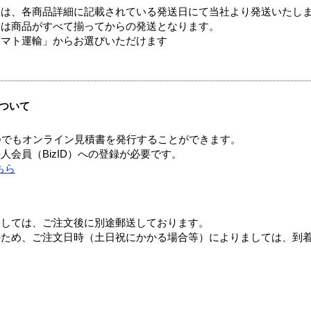
ては、各商品詳細に記載されている発送日にて当社より発送いたし
送は商品がすべて揃ってからの発送となります。
ヤマト運輸」からお選びいただけます
ついて
つでもオンライン見積書を発行することができます。
会員（BizID）への登録が必要です。
ちら
ましては、ご注文後に別途郵送しております。
のため、ご注文日時（土日祝にかかる場合等）によりましては、到