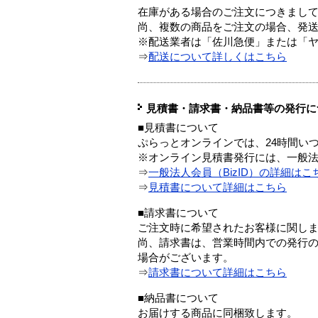
在庫がある場合のご注文につきまし
尚、複数の商品をご注文の場合、発
※配送業者は「佐川急便」または「
⇒
配送について詳しくはこちら
見積書・請求書・納品書等の発行に
■見積書について
ぷらっとオンラインでは、24時間い
※オンライン見積書発行には、一般法人
⇒
一般法人会員（BizID）の詳細はこ
⇒
見積書について詳細はこちら
■請求書について
ご注文時に希望されたお客様に関し
尚、請求書は、営業時間内での発行
場合がございます。
⇒
請求書について詳細はこちら
■納品書について
お届けする商品に同梱致します。