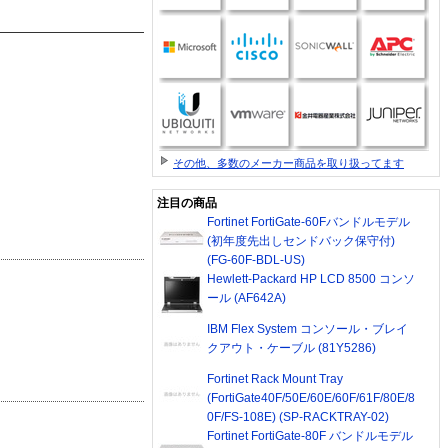
その他、多数のメーカー商品を取り扱ってます
注目の商品
Fortinet FortiGate-60Fバンドルモデル
(初年度先出しセンドバック保守付)
(FG-60F-BDL-US)
Hewlett-Packard HP LCD 8500 コンソ
ール (AF642A)
IBM Flex System コンソール・ブレイ
クアウト・ケーブル (81Y5286)
Fortinet Rack Mount Tray
(FortiGate40F/50E/60E/60F/61F/80E/8
0F/FS-108E) (SP-RACKTRAY-02)
Fortinet FortiGate-80F バンドルモデル