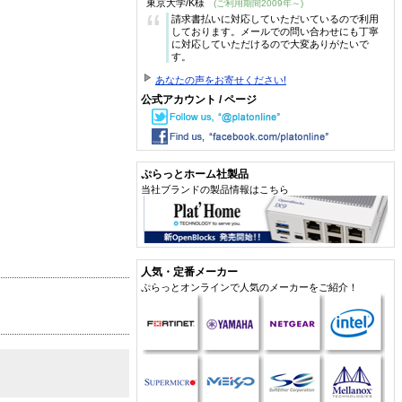
東京大学/K様
(ご利用期間2009年～)
“
請求書払いに対応していただいているので利用
しております。メールでの問い合わせにも丁寧
に対応していただけるので大変ありがたいで
す。
あなたの声をお寄せください!
公式アカウント / ページ
ぷらっとホーム社製品
当社ブランドの製品情報はこちら
人気・定番メーカー
ぷらっとオンラインで人気のメーカーをご紹介！