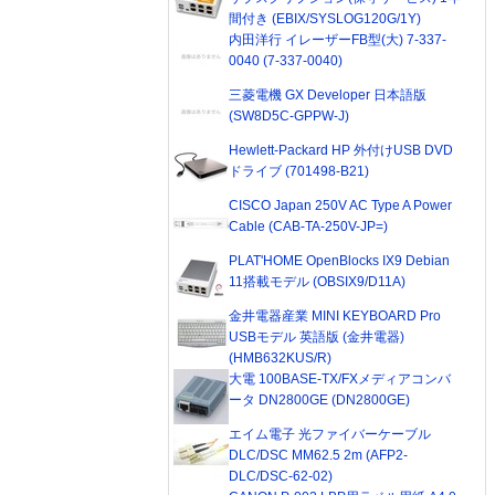
間付き (EBIX/SYSLOG120G/1Y)
内田洋行 イレーザーFB型(大) 7-337-
0040 (7-337-0040)
三菱電機 GX Developer 日本語版
(SW8D5C-GPPW-J)
Hewlett-Packard HP 外付けUSB DVD
ドライブ (701498-B21)
CISCO Japan 250V AC Type A Power
Cable (CAB-TA-250V-JP=)
PLAT'HOME OpenBlocks IX9 Debian
11搭載モデル (OBSIX9/D11A)
金井電器産業 MINI KEYBOARD Pro
USBモデル 英語版 (金井電器)
(HMB632KUS/R)
大電 100BASE-TX/FXメディアコンバ
ータ DN2800GE (DN2800GE)
エイム電子 光ファイバーケーブル
DLC/DSC MM62.5 2m (AFP2-
DLC/DSC-62-02)