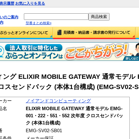
表示履歴
お気に入りを見る
払いのご案内
内
型番まとめ検索»
LIXIR MOBILE GATEWAY 通常モデル E
ロスセンドバック (本体1台構成) (EMG-SV02-S
ーカー
ノイアンドコンピューティング
品名
ELIXIR MOBILE GATEWAY 通常モデル EMG-
001・222・551・552 次年度 クロスセンドバッ
ク (本体1台構成)
番
EMG-SV02-SB01
証条件
メーカー保証