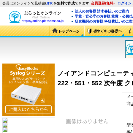
会員はオンラインで見積書(
)を
無料で作成
できます
会員登録(無料)
ログイン
見本
法人のお客様 請求書払いのご案内
学校・官公庁のお客様 校費・公費
研究機関のお客様 科研費払いのご案
ノイアンドコンピューティング E
222・551・552 次年度 ク
メ
商
型
保