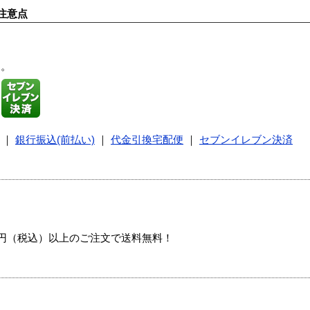
注意点
す。
｜
銀行振込(前払い)
｜
代金引換宅配便
｜
セブンイレブン決済
00円（税込）以上のご注文で送料無料！