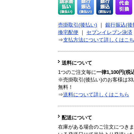
売掛取引(後払い)
｜
銀行振込(後
換宅配便
｜
セブンイレブン決済
⇒
支払方法について詳しくはこ
送料について
1つのご注文毎に
一律1,100円(税
※売掛取引(後払い)のお客様は33
無料！
⇒
送料について詳しくはこちら
配送について
在庫がある場合のご注文につき