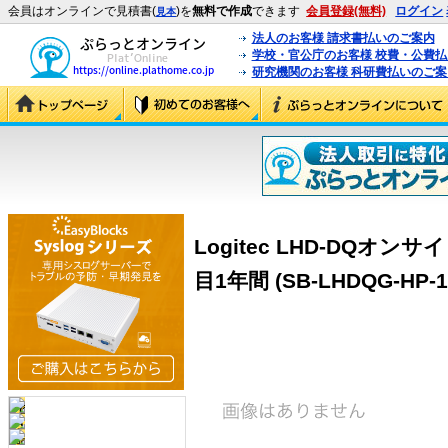
会員はオンラインで見積書(
)を
無料で作成
できます
会員登録(無料)
ログイン
見本
法人のお客様 請求書払いのご案内
学校・官公庁のお客様 校費・公費
研究機関のお客様 科研費払いのご案
Logitec LHD-DQオ
目1年間 (SB-LHDQG-HP-1