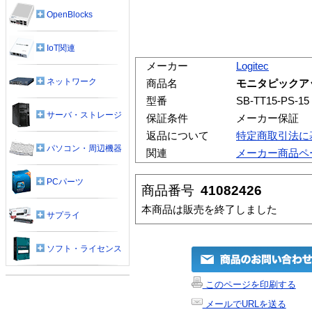
OpenBlocks
IoT関連
メーカー
Logitec
ネットワーク
商品名
モニタピックア
型番
SB-TT15-PS-15
サーバ・ストレージ
保証条件
メーカー保証
返品について
特定商取引法に
パソコン・周辺機器
関連
メーカー商品ペ
PCパーツ
商品番号
41082426
本商品は販売を終了しました
サプライ
ソフト・ライセンス
このページを印刷する
メールでURLを送る