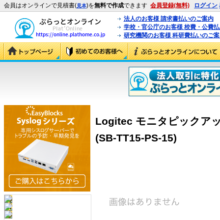
会員はオンラインで見積書(
)を
無料で作成
できます
会員登録(無料)
ログイン
見本
法人のお客様 請求書払いのご案内
学校・官公庁のお客様 校費・公費
研究機関のお客様 科研費払いのご案
Logitec モニタピック
(SB-TT15-PS-15)