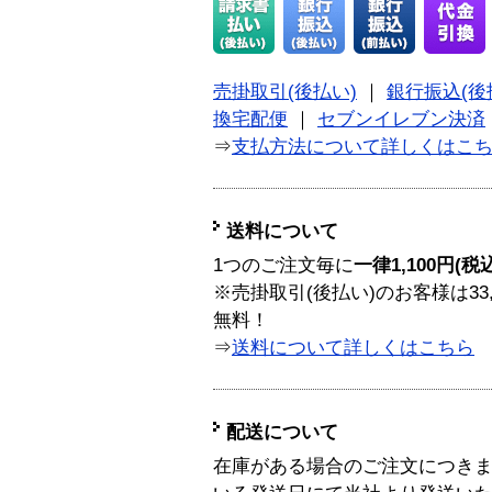
売掛取引(後払い)
｜
銀行振込(後
換宅配便
｜
セブンイレブン決済
⇒
支払方法について詳しくはこ
送料について
1つのご注文毎に
一律1,100円(税
※売掛取引(後払い)のお客様は33
無料！
⇒
送料について詳しくはこちら
配送について
在庫がある場合のご注文につき