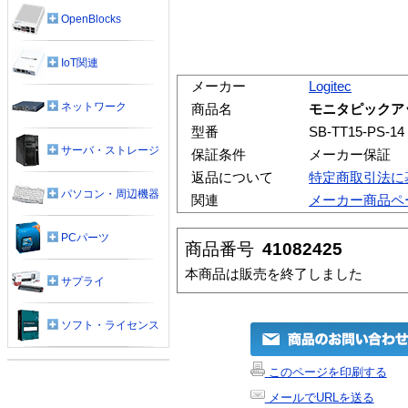
OpenBlocks
IoT関連
メーカー
Logitec
ネットワーク
商品名
モニタピックア
型番
SB-TT15-PS-14
サーバ・ストレージ
保証条件
メーカー保証
返品について
特定商取引法に
パソコン・周辺機器
関連
メーカー商品ペ
PCパーツ
商品番号
41082425
本商品は販売を終了しました
サプライ
ソフト・ライセンス
このページを印刷する
メールでURLを送る