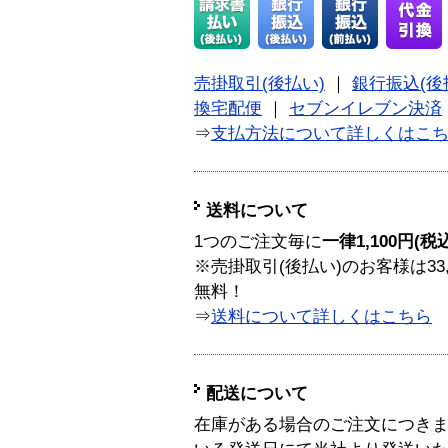
売掛取引(後払い)
｜
銀行振込(後
換宅配便
｜
セブンイレブン決済
⇒
支払方法について詳しくはこ
送料について
1つのご注文毎に
一律1,100円(税
※売掛取引(後払い)のお客様は33
無料！
⇒
送料について詳しくはこちら
配送について
在庫がある場合のご注文につき