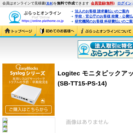
会員はオンラインで見積書(
)を
無料で作成
できます
会員登録(無料)
ログイン
見本
法人のお客様 請求書払いのご案内
学校・官公庁のお客様 校費・公費
研究機関のお客様 科研費払いのご案
Logitec モニタピック
(SB-TT15-PS-14)