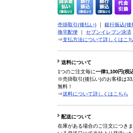
売掛取引(後払い)
｜
銀行振込(後
換宅配便
｜
セブンイレブン決済
⇒
支払方法について詳しくはこ
送料について
1つのご注文毎に
一律1,100円(税
※売掛取引(後払い)のお客様は33
無料！
⇒
送料について詳しくはこちら
配送について
在庫がある場合のご注文につき