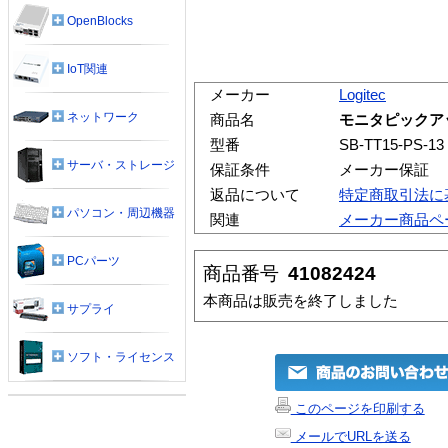
OpenBlocks
IoT関連
メーカー
Logitec
ネットワーク
商品名
モニタピックア
型番
SB-TT15-PS-13
サーバ・ストレージ
保証条件
メーカー保証
返品について
特定商取引法に
パソコン・周辺機器
関連
メーカー商品ペ
PCパーツ
商品番号
41082424
本商品は販売を終了しました
サプライ
ソフト・ライセンス
このページを印刷する
メールでURLを送る