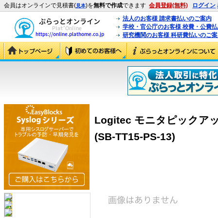
会員はオンラインで見積書(
)を
無料で作成
できます
会員登録(無料)
ログイン
見本
法人のお客様 請求書払いのご案内
学校・官公庁のお客様 校費・公費
研究機関のお客様 科研費払いのご案
Logitec モニタピック
(SB-TT15-PS-13)