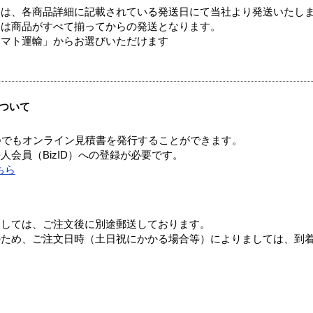
ては、各商品詳細に記載されている発送日にて当社より発送いたし
送は商品がすべて揃ってからの発送となります。
ヤマト運輸」からお選びいただけます
ついて
つでもオンライン見積書を発行することができます。
会員（BizID）への登録が必要です。
ちら
ましては、ご注文後に別途郵送しております。
のため、ご注文日時（土日祝にかかる場合等）によりましては、到