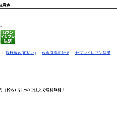
注意点
す。
｜
銀行振込(前払い)
｜
代金引換宅配便
｜
セブンイレブン決済
00円（税込）以上のご注文で送料無料！