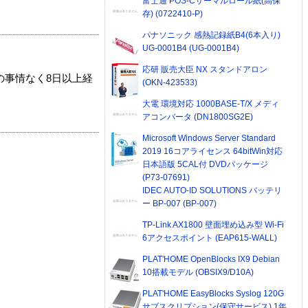
富士通 POS-Cサーマルロール紙(高保
存) (0722410-P)
パナソニック 感熱記録紙B4(6本入り)
UG-0001B4 (UG-0001B4)
応研 販売大臣 NX スタンドアロン
の事情なく8日以上経
(OKN-423533)
大電 環境対応 1000BASE-T/X メディ
アコンバータ (DN1800SG2E)
Microsoft Windows Server Standard
2019 16コアライセンス 64bitWin対応
日本語版 5CAL付 DVDパッケージ
(P73-07691)
IDEC AUTO-ID SOLUTIONS バッテリ
ー BP-007 (BP-007)
TP-Link AX1800 壁面埋め込み型 Wi-Fi
6アクセスポイント (EAP615-WALL)
PLAT'HOME OpenBlocks IX9 Debian
10搭載モデル (OBSIX9/D10A)
PLAT'HOME EasyBlocks Syslog 120G
サブスクリプション(保守サービス) 1年