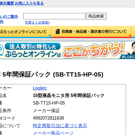
表示履歴
お気に入りを見る
払いのご案内
内
型番まとめ検索»
 5年間保証パック (SB-TT15-HP-05)
ーカー
Logitec
品名
15型液晶モニタ用 5年間保証パック
番
SB-TT15-HP-05
証条件
メーカー保証
ANコード
4992072811638
品について
特定商取引法に基づく表示
連
メーカー商品ページ