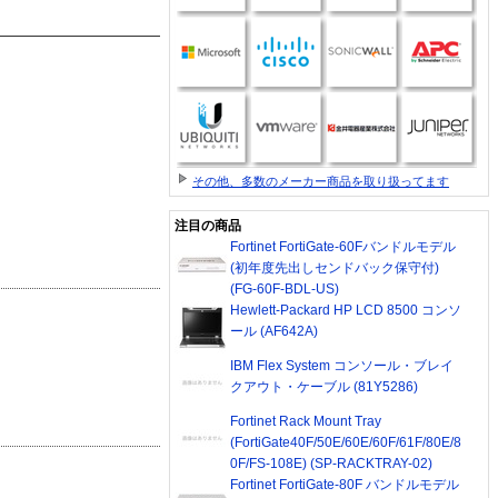
その他、多数のメーカー商品を取り扱ってます
注目の商品
Fortinet FortiGate-60Fバンドルモデル
(初年度先出しセンドバック保守付)
(FG-60F-BDL-US)
Hewlett-Packard HP LCD 8500 コンソ
ール (AF642A)
IBM Flex System コンソール・ブレイ
クアウト・ケーブル (81Y5286)
Fortinet Rack Mount Tray
(FortiGate40F/50E/60E/60F/61F/80E/8
0F/FS-108E) (SP-RACKTRAY-02)
Fortinet FortiGate-80F バンドルモデル