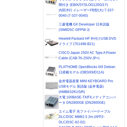
間付き (EBIX/SYSLOG120G/1Y)
内田洋行 イレーザーFB型(大) 7-337-
0040 (7-337-0040)
三菱電機 GX Developer 日本語版
(SW8D5C-GPPW-J)
Hewlett-Packard HP 外付けUSB DVD
ドライブ (701498-B21)
CISCO Japan 250V AC Type A Power
Cable (CAB-TA-250V-JP=)
PLAT'HOME OpenBlocks IX9 Debian
11搭載モデル (OBSIX9/D11A)
金井電器産業 MINI KEYBOARD Pro
USBモデル 英語版 (金井電器)
(HMB632KUS/R)
大電 100BASE-TX/FXメディアコンバ
ータ DN2800GE (DN2800GE)
エイム電子 光ファイバーケーブル
DLC/DSC MM62.5 2m (AFP2-
DLC/DSC-62-02)