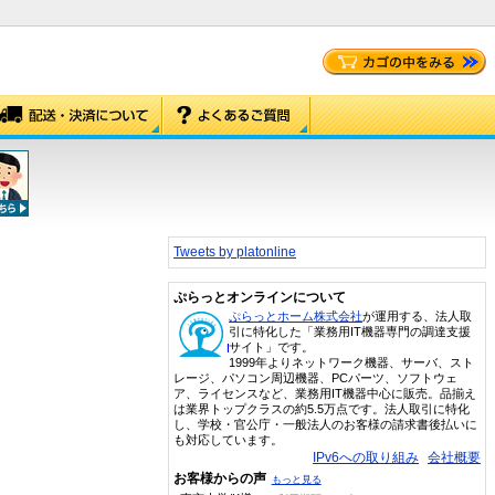
Tweets by platonline
ぷらっとオンラインについて
ぷらっとホーム株式会社
が運用する、法人取
引に特化した「業務用IT機器専門の調達支援
サイト」です。
1999年よりネットワーク機器、サーバ、スト
レージ、パソコン周辺機器、PCパーツ、ソフトウェ
ア、ライセンスなど、業務用IT機器中心に販売。品揃え
は業界トップクラスの約5.5万点です。法人取引に特化
し、学校・官公庁・一般法人のお客様の請求書後払いに
も対応しています。
IPv6への取り組み
会社概要
お客様からの声
もっと見る