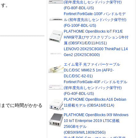
(初年度先出しセンドバック保守付)
ます。
(FG-80F-BDL-US)
Fortinet FortiGate-100F バンドルモデ
ル (初年度先出しセンドバック保守付)
(FG-100F-BDL-US)
PLAT'HOME OpenBlocks IoT FX1/E
H/W保守及びサブスクリプション1年付
属 (OBSFX1/E/D11/H1S1)
LENOVO 20X2SC8G00 ThinkPad L14
Gen2 (20X2SC8G00)
エイム電子 光ファイバーケーブル
DLC/DSC MM62.5 1m (AFP2-
DLC/DSC-62-01)
Fortinet FortiGate-40F バンドルモデル
(初年度先出しセンドバック保守付)
(FG-40F-BDL-US)
PLAT'HOME OpenBlocks A16 Debian
着までに時間がかかる
11搭載モデル (OBSA16/D11A)
PLAT'HOME OpenBlocks IX9 Windows
10 IoT Enterprise 2019 LTSC搭載
256GBモデル
(OBSIX9/W/L1809/256G)