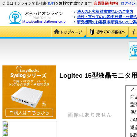
会員はオンラインで見積書(
)を
無料で作成
できます
会員登録(無料)
ログイン
見本
法人のお客様 請求書払いのご案内
学校・官公庁のお客様 校費・公費
研究機関のお客様 科研費払いのご案
Logitec 15型液晶モニタ用
メ
商
型
保
J
返
関