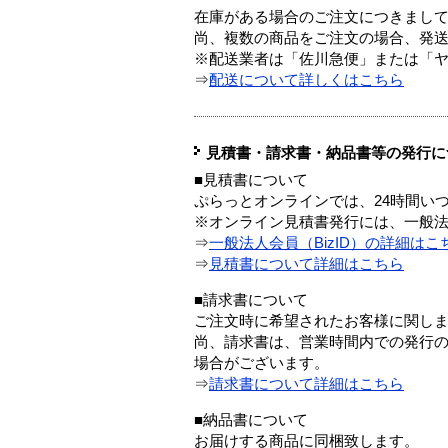
在庫がある場合のご注文につきまし
尚、複数の商品をご注文の場合、発
※配送業者は「佐川急便」または「
⇒
配送について詳しくはこちら
見積書・請求書・納品書等の発行に
■見積書について
ぷらっとオンラインでは、24時間い
※オンライン見積書発行には、一般法人
⇒
一般法人会員（BizID）の詳細はこ
⇒
見積書について詳細はこちら
■請求書について
ご注文時に希望されたお客様に関し
尚、請求書は、営業時間内での発行
場合がございます。
⇒
請求書について詳細はこちら
■納品書について
お届けする商品に同梱致します。