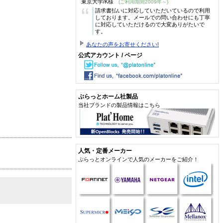
東京大学/K様
(ご利用期間2009年～)
“
請求書払いに対応していただいているので利用
しております。メールでの問い合わせにも丁寧
に対応していただけるので大変ありがたいで
す。
あなたの声をお寄せください!
公式アカウント / ページ
ぷらっとホーム社製品
当社ブランドの製品情報はこちら
人気・定番メーカー
ぷらっとオンラインで人気のメーカーをご紹介！