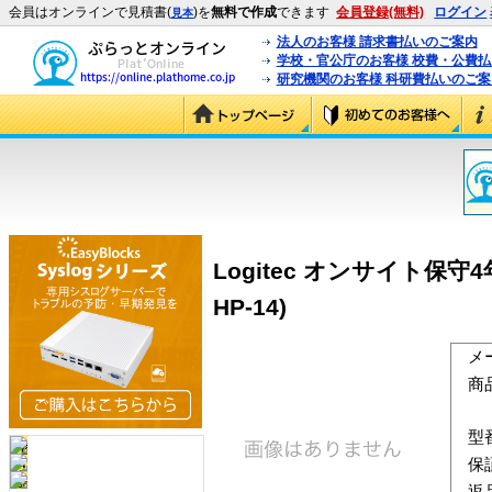
会員はオンラインで見積書(
)を
無料で作成
できます
会員登録(無料)
ログイン
見本
法人のお客様 請求書払いのご案内
学校・官公庁のお客様 校費・公費
研究機関のお客様 科研費払いのご案
Logitec オンサイト保守4
HP-14)
メ
商
型
保
返