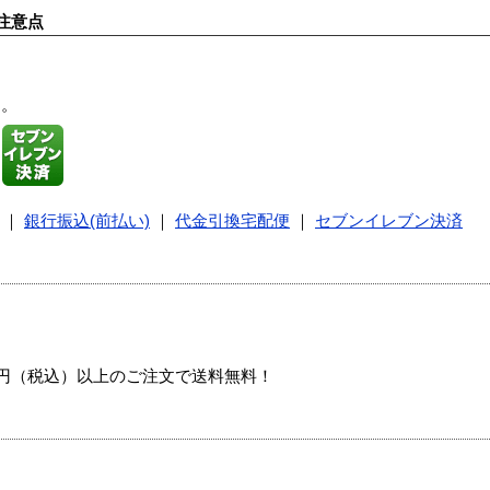
注意点
す。
｜
銀行振込(前払い)
｜
代金引換宅配便
｜
セブンイレブン決済
00円（税込）以上のご注文で送料無料！