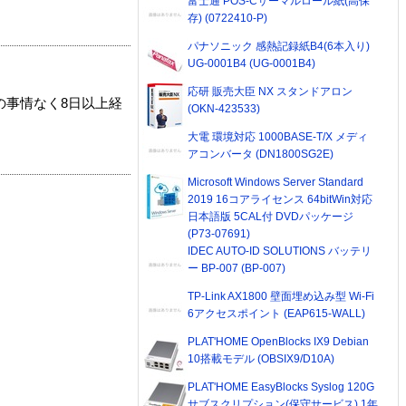
富士通 POS-Cサーマルロール紙(高保
存) (0722410-P)
パナソニック 感熱記録紙B4(6本入り)
UG-0001B4 (UG-0001B4)
応研 販売大臣 NX スタンドアロン
の事情なく8日以上経
(OKN-423533)
大電 環境対応 1000BASE-T/X メディ
アコンバータ (DN1800SG2E)
Microsoft Windows Server Standard
2019 16コアライセンス 64bitWin対応
日本語版 5CAL付 DVDパッケージ
(P73-07691)
IDEC AUTO-ID SOLUTIONS バッテリ
ー BP-007 (BP-007)
TP-Link AX1800 壁面埋め込み型 Wi-Fi
6アクセスポイント (EAP615-WALL)
PLAT'HOME OpenBlocks IX9 Debian
10搭載モデル (OBSIX9/D10A)
PLAT'HOME EasyBlocks Syslog 120G
サブスクリプション(保守サービス) 1年