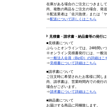
在庫がある場合のご注文につきまし
尚、複数の商品をご注文の場合、発
※配送業者は「佐川急便」または「
⇒
配送について詳しくはこちら
見積書・請求書・納品書等の発行に
■見積書について
ぷらっとオンラインでは、24時間い
※オンライン見積書発行には、一般法人
⇒
一般法人会員（BizID）の詳細はこ
⇒
見積書について詳細はこちら
■請求書について
ご注文時に希望されたお客様に関し
尚、請求書は、営業時間内での発行
場合がございます。
⇒
請求書について詳細はこちら
■納品書について
お届けする商品に同梱致します。