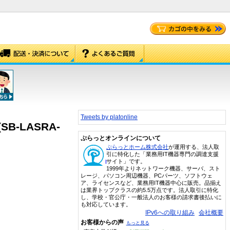
Tweets by platonline
B-LASRA-
ぷらっとオンラインについて
ぷらっとホーム株式会社
が運用する、法人取
引に特化した「業務用IT機器専門の調達支援
サイト」です。
1999年よりネットワーク機器、サーバ、スト
レージ、パソコン周辺機器、PCパーツ、ソフトウェ
ア、ライセンスなど、業務用IT機器中心に販売。品揃え
は業界トップクラスの約5.5万点です。法人取引に特化
し、学校・官公庁・一般法人のお客様の請求書後払いに
も対応しています。
IPv6への取り組み
会社概要
お客様からの声
もっと見る