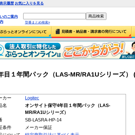
表示履歴
お気に入りを見る
払いのご案内
内
型番まとめ検索»
年目１年間パック（LAS-MR/RA1Uシリーズ） (S
ーカー
Logitec
品名
オンサイト保守4年目１年間パック（LAS-
MR/RA1Uシリーズ）
番
SB-LASRA-HP-14
証条件
メーカー保証
品について
特定商取引法に基づく表示