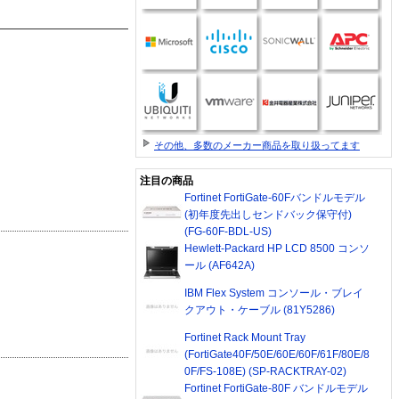
その他、多数のメーカー商品を取り扱ってます
注目の商品
Fortinet FortiGate-60Fバンドルモデル
(初年度先出しセンドバック保守付)
(FG-60F-BDL-US)
Hewlett-Packard HP LCD 8500 コンソ
ール (AF642A)
IBM Flex System コンソール・ブレイ
クアウト・ケーブル (81Y5286)
Fortinet Rack Mount Tray
(FortiGate40F/50E/60E/60F/61F/80E/8
0F/FS-108E) (SP-RACKTRAY-02)
Fortinet FortiGate-80F バンドルモデル