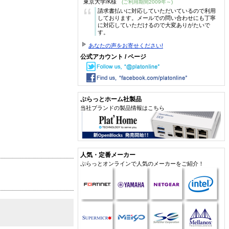
東京大学/K様
(ご利用期間2009年～)
“
請求書払いに対応していただいているので利用
しております。メールでの問い合わせにも丁寧
に対応していただけるので大変ありがたいで
す。
あなたの声をお寄せください!
公式アカウント / ページ
ぷらっとホーム社製品
当社ブランドの製品情報はこちら
人気・定番メーカー
ぷらっとオンラインで人気のメーカーをご紹介！