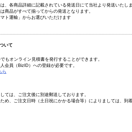
ては、各商品詳細に記載されている発送日にて当社より発送いたし
送は商品がすべて揃ってからの発送となります。
ヤマト運輸」からお選びいただけます
ついて
つでもオンライン見積書を発行することができます。
会員（BizID）への登録が必要です。
ちら
ましては、ご注文後に別途郵送しております。
のため、ご注文日時（土日祝にかかる場合等）によりましては、到