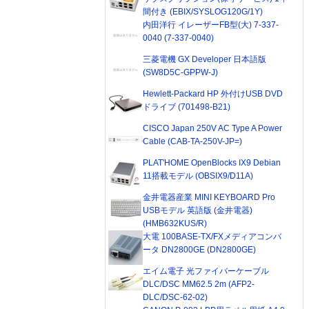
間付き (EBIX/SYSLOG120G/1Y)
内田洋行 イレーザーFB型(大) 7-337-
0040 (7-337-0040)
三菱電機 GX Developer 日本語版
(SW8D5C-GPPW-J)
Hewlett-Packard HP 外付けUSB DVD
ドライブ (701498-B21)
CISCO Japan 250V AC Type A Power
Cable (CAB-TA-250V-JP=)
PLAT'HOME OpenBlocks IX9 Debian
11搭載モデル (OBSIX9/D11A)
金井電器産業 MINI KEYBOARD Pro
USBモデル 英語版 (金井電器)
(HMB632KUS/R)
大電 100BASE-TX/FXメディアコンバ
ータ DN2800GE (DN2800GE)
エイム電子 光ファイバーケーブル
DLC/DSC MM62.5 2m (AFP2-
DLC/DSC-62-02)