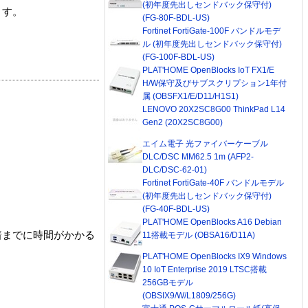
(初年度先出しセンドバック保守付)
ます。
(FG-80F-BDL-US)
Fortinet FortiGate-100F バンドルモデ
ル (初年度先出しセンドバック保守付)
(FG-100F-BDL-US)
PLAT'HOME OpenBlocks IoT FX1/E
H/W保守及びサブスクリプション1年付
属 (OBSFX1/E/D11/H1S1)
LENOVO 20X2SC8G00 ThinkPad L14
Gen2 (20X2SC8G00)
エイム電子 光ファイバーケーブル
DLC/DSC MM62.5 1m (AFP2-
DLC/DSC-62-01)
Fortinet FortiGate-40F バンドルモデル
(初年度先出しセンドバック保守付)
(FG-40F-BDL-US)
PLAT'HOME OpenBlocks A16 Debian
着までに時間がかかる
11搭載モデル (OBSA16/D11A)
PLAT'HOME OpenBlocks IX9 Windows
10 IoT Enterprise 2019 LTSC搭載
256GBモデル
(OBSIX9/W/L1809/256G)