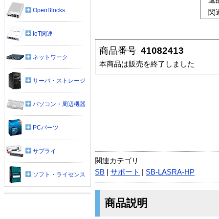
OpenBlocks
関
IoT関連
商品番号
41082413
ネットワーク
本商品は販売を終了しました
サーバ・ストレージ
パソコン・周辺機器
PCパーツ
サプライ
関連カテゴリ
SB
|
サポート
|
SB-LASRA-HP
ソフト・ライセンス
商品説明