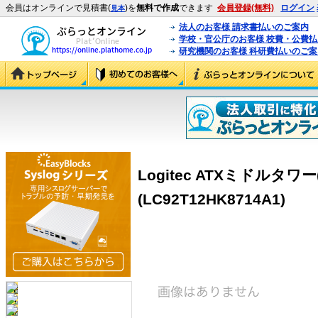
会員はオンラインで見積書(
)を
無料で作成
できます
会員登録(無料)
ログイン
見本
法人のお客様 請求書払いのご案内
学校・官公庁のお客様 校費・公費
研究機関のお客様 科研費払いのご案
Logitec ATXミドルタワー(
(LC92T12HK8714A1)