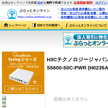
会員はオンラインで見積書(
)を
無料で作成
できます
会員登録(無料)
ログイン
見本
法人のお客様 請求書払いのご案内
学校・官公庁のお客様 校費・公費
研究機関のお客様 科研費払いのご案
H3Cテクノロジージャパン（
S5600-50C-PWR (H0235A