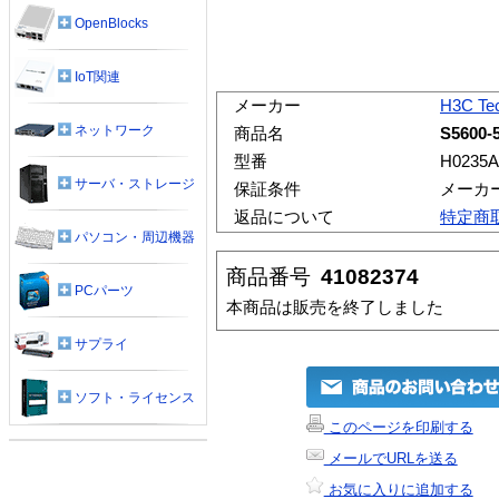
OpenBlocks
IoT関連
メーカー
H3C Tec
ネットワーク
商品名
S5600-
型番
H0235A
サーバ・ストレージ
保証条件
メーカ
返品について
特定商
パソコン・周辺機器
商品番号
41082374
PCパーツ
本商品は販売を終了しました
サプライ
ソフト・ライセンス
このページを印刷する
メールでURLを送る
お気に入りに追加する