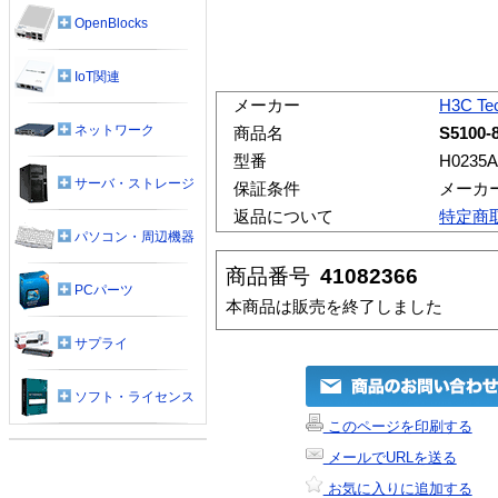
OpenBlocks
IoT関連
メーカー
H3C Tec
ネットワーク
商品名
S5100-
型番
H0235
サーバ・ストレージ
保証条件
メーカ
返品について
特定商
パソコン・周辺機器
商品番号
41082366
PCパーツ
本商品は販売を終了しました
サプライ
ソフト・ライセンス
このページを印刷する
メールでURLを送る
お気に入りに追加する