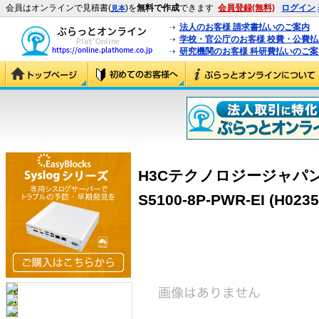
会員はオンラインで見積書(
)を
無料で作成
できます
会員登録(無料)
ログイン
見本
法人のお客様 請求書払いのご案内
学校・官公庁のお客様 校費・公費
研究機関のお客様 科研費払いのご案
H3Cテクノロジージャパン（
S5100-8P-PWR-EI (H023