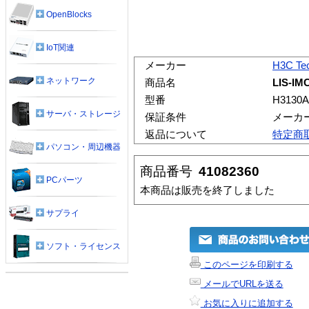
OpenBlocks
IoT関連
メーカー
H3C Tec
ネットワーク
商品名
LIS-IM
型番
H3130A
サーバ・ストレージ
保証条件
メーカ
返品について
特定商
パソコン・周辺機器
商品番号
41082360
PCパーツ
本商品は販売を終了しました
サプライ
ソフト・ライセンス
このページを印刷する
メールでURLを送る
お気に入りに追加する