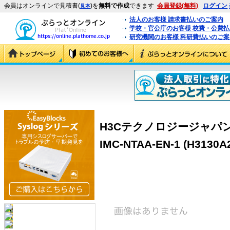
会員はオンラインで見積書(
)を
無料で作成
できます
会員登録(無料)
ログイン
見本
法人のお客様 請求書払いのご案内
学校・官公庁のお客様 校費・公費
研究機関のお客様 科研費払いのご案
H3Cテクノロジージャパン（H
IMC-NTAA-EN-1 (H3130A