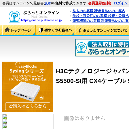
会員はオンラインで見積書(
)を
無料で作成
できます
会員登録(無料)
ログイン
見本
法人のお客様 請求書払いのご案内
学校・官公庁のお客様 校費・公費
研究機関のお客様 科研費払いのご案
H3Cテクノロジージャパン（
S5500-SI用 CX4ケーブル 5