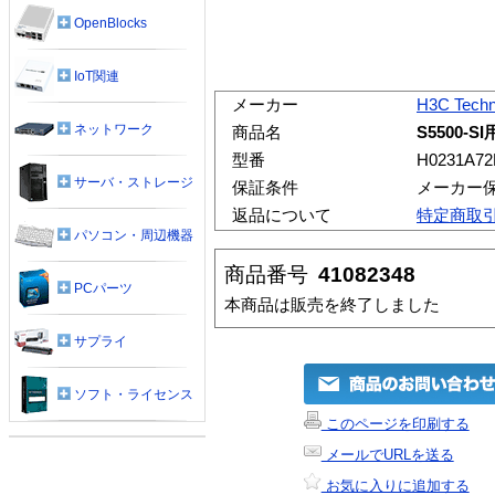
OpenBlocks
IoT関連
メーカー
H3C Techn
ネットワーク
商品名
S5500-S
型番
H0231A7
サーバ・ストレージ
保証条件
メーカー
返品について
特定商取
パソコン・周辺機器
商品番号
41082348
PCパーツ
本商品は販売を終了しました
サプライ
ソフト・ライセンス
このページを印刷する
メールでURLを送る
お気に入りに追加する