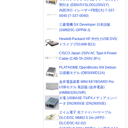
間付き (EBIX/SYSLOG120G/1Y)
内田洋行 イレーザーFB型(大) 7-337-
0040 (7-337-0040)
三菱電機 GX Developer 日本語版
(SW8D5C-GPPW-J)
Hewlett-Packard HP 外付けUSB DVD
ドライブ (701498-B21)
CISCO Japan 250V AC Type A Power
Cable (CAB-TA-250V-JP=)
PLAT'HOME OpenBlocks IX9 Debian
11搭載モデル (OBSIX9/D11A)
金井電器産業 MINI KEYBOARD Pro
USBモデル 英語版 (金井電器)
(HMB632KUS/R)
大電 100BASE-TX/FXメディアコンバ
ータ DN2800GE (DN2800GE)
エイム電子 光ファイバーケーブル
DLC/DSC MM62.5 2m (AFP2-
DLC/DSC-62-02)