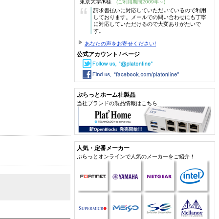
東京大学/K様
(ご利用期間2009年～)
“
請求書払いに対応していただいているので利用
しております。メールでの問い合わせにも丁寧
に対応していただけるので大変ありがたいで
す。
あなたの声をお寄せください!
公式アカウント / ページ
ぷらっとホーム社製品
当社ブランドの製品情報はこちら
人気・定番メーカー
ぷらっとオンラインで人気のメーカーをご紹介！