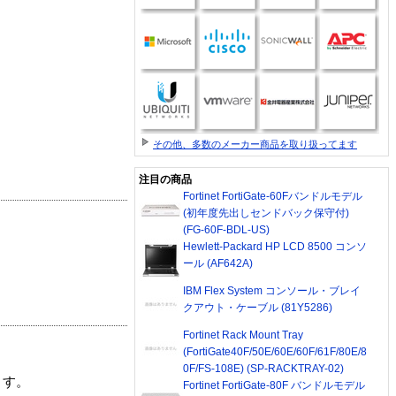
その他、多数のメーカー商品を取り扱ってます
注目の商品
Fortinet FortiGate-60Fバンドルモデル
(初年度先出しセンドバック保守付)
(FG-60F-BDL-US)
Hewlett-Packard HP LCD 8500 コンソ
ール (AF642A)
IBM Flex System コンソール・ブレイ
クアウト・ケーブル (81Y5286)
Fortinet Rack Mount Tray
(FortiGate40F/50E/60E/60F/61F/80E/8
0F/FS-108E) (SP-RACKTRAY-02)
ます。
Fortinet FortiGate-80F バンドルモデル