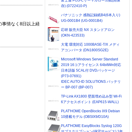
富士通 POS-Cサーマルロール紙(高保
存) (0722410-P)
パナソニック 感熱記録紙B4(6本入り)
UG-0001B4 (UG-0001B4)
の事情なく8日以上経
応研 販売大臣 NX スタンドアロン
(OKN-423533)
大電 環境対応 1000BASE-T/X メディ
アコンバータ (DN1800SG2E)
Microsoft Windows Server Standard
2019 16コアライセンス 64bitWin対応
日本語版 5CAL付 DVDパッケージ
(P73-07691)
IDEC AUTO-ID SOLUTIONS バッテリ
ー BP-007 (BP-007)
TP-Link AX1800 壁面埋め込み型 Wi-Fi
6アクセスポイント (EAP615-WALL)
PLAT'HOME OpenBlocks IX9 Debian
10搭載モデル (OBSIX9/D10A)
PLAT'HOME EasyBlocks Syslog 120G
サブスクリプション(保守サービス) 1年