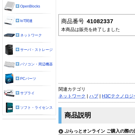
OpenBlocks
商品番号
41082337
IoT関連
本商品は販売を終了しました
ネットワーク
サーバ・ストレージ
パソコン・周辺機器
PCパーツ
関連カテゴリ
サプライ
ネットワーク
|
ハブ
|
H3Cテクノロジー
ソフト・ライセンス
商品説明
ぷらっとオンライン ご購入の際の