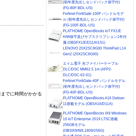
(初年度先出しセンドバック保守付)
(FG-80F-BDL-US)
Fortinet FortiGate-100F バンドルモデ
ル (初年度先出しセンドバック保守付)
(FG-100F-BDL-US)
PLAT'HOME OpenBlocks IoT FX1/E
H/W保守及びサブスクリプション1年付
属 (OBSFX1/E/D11/H1S1)
LENOVO 20X2SC8G00 ThinkPad L14
Gen2 (20X2SC8G00)
エイム電子 光ファイバーケーブル
DLC/DSC MM62.5 1m (AFP2-
DLC/DSC-62-01)
Fortinet FortiGate-40F バンドルモデル
(初年度先出しセンドバック保守付)
(FG-40F-BDL-US)
着までに時間がかかる
PLAT'HOME OpenBlocks A16 Debian
11搭載モデル (OBSA16/D11A)
PLAT'HOME OpenBlocks IX9 Windows
10 IoT Enterprise 2019 LTSC搭載
256GBモデル
(OBSIX9/W/L1809/256G)