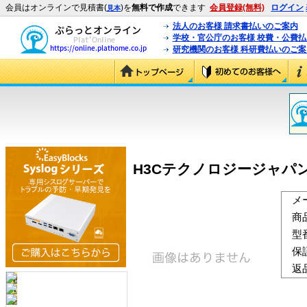
会員はオンラインで見積書(
)を
無料で作成
できます
会員登録(無料)
ログイン
見本
法人のお客様 請求書払いのご案内
学校・官公庁のお客様 校費・公費
研究機関のお客様 科研費払いのご案
H3Cテクノロジージャパン（HUA
メ
商
型
保
返