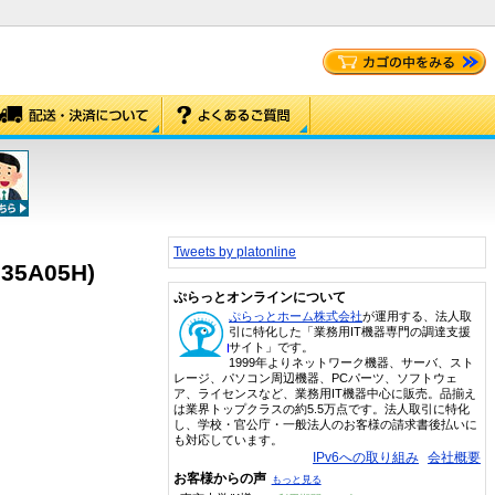
Tweets by platonline
35A05H)
ぷらっとオンラインについて
ぷらっとホーム株式会社
が運用する、法人取
引に特化した「業務用IT機器専門の調達支援
サイト」です。
1999年よりネットワーク機器、サーバ、スト
レージ、パソコン周辺機器、PCパーツ、ソフトウェ
ア、ライセンスなど、業務用IT機器中心に販売。品揃え
は業界トップクラスの約5.5万点です。法人取引に特化
し、学校・官公庁・一般法人のお客様の請求書後払いに
も対応しています。
IPv6への取り組み
会社概要
お客様からの声
もっと見る