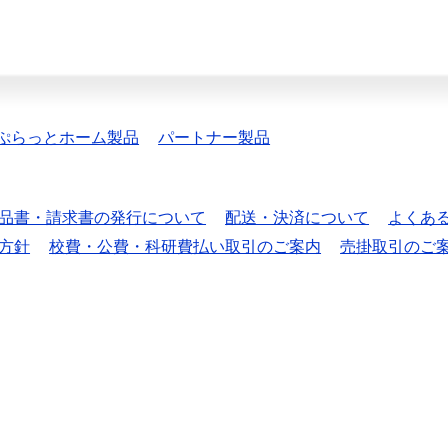
ぷらっとホーム製品
パートナー製品
品書・請求書の発行について
配送・決済について
よくあ
方針
校費・公費・科研費払い取引のご案内
売掛取引のご