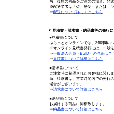
尚、複数の商品をご注文の場合、発
※配送業者は「佐川急便」または「
⇒
配送について詳しくはこちら
見積書・請求書・納品書等の発行に
■見積書について
ぷらっとオンラインでは、24時間い
※オンライン見積書発行には、一般法人
⇒
一般法人会員（BizID）の詳細はこ
⇒
見積書について詳細はこちら
■請求書について
ご注文時に希望されたお客様に関し
尚、請求書は、営業時間内での発行
場合がございます。
⇒
請求書について詳細はこちら
■納品書について
お届けする商品に同梱致します。
⇒
納品書について詳細はこちら