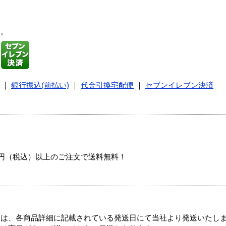
す。
｜
銀行振込(前払い)
｜
代金引換宅配便
｜
セブンイレブン決済
00円（税込）以上のご注文で送料無料！
ては、各商品詳細に記載されている発送日にて当社より発送いたし