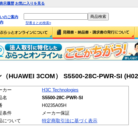
表示履歴
お気に入りを見る
払いのご案内
内
型番まとめ検索»
WEI 3COM） S5500-28C-PWR-SI (H02
ーカー
H3C Technologies
品名
S5500-28C-PWR-SI
番
H0235A05H
証条件
メーカー保証
品について
特定商取引法に基づく表示