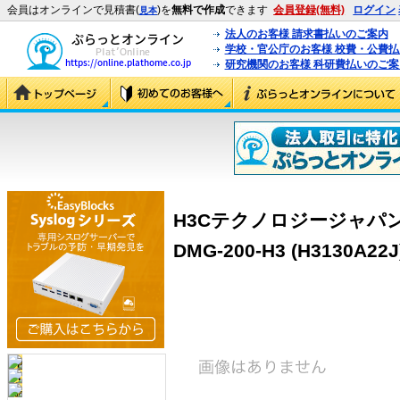
会員はオンラインで見積書(
)を
無料で作成
できます
会員登録(無料)
ログイン
見本
法人のお客様 請求書払いのご案内
学校・官公庁のお客様 校費・公費
研究機関のお客様 科研費払いのご案
H3Cテクノロジージャパン（H
DMG-200-H3 (H3130A22J