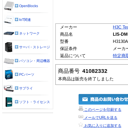
OpenBlocks
IoT関連
メーカー
H3C Tec
ネットワーク
商品名
LIS-DM
型番
H3130A
サーバ・ストレージ
保証条件
メーカ
返品について
特定商
パソコン・周辺機器
商品番号
41082332
PCパーツ
本商品は販売を終了しました
サプライ
ソフト・ライセンス
このページを印刷する
メールでURLを送る
お気に入りに追加する